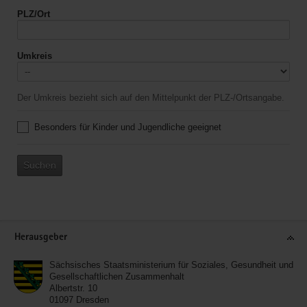
PLZ/Ort
Umkreis
Der Umkreis bezieht sich auf den Mittelpunkt der PLZ-/Ortsangabe.
Besonders für Kinder und Jugendliche geeignet
Suchen
Service
Herausgeber
Sächsisches Staatsministerium für Soziales, Gesundheit und
Gesellschaftlichen Zusammenhalt
Albertstr. 10
01097
Dresden