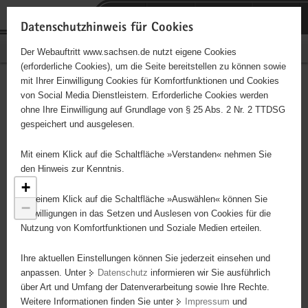
P
Portalübergreifende
o
H
Navigation
Datenschutzhinweis für Cookies
r
a
S
Bürgerschaftliches Engagement
Der Webauftritt www.sachsen.de nutzt eigene Cookies
t
u
e
(erforderliche Cookies), um die Seite bereitstellen zu können sowie
a
p
r
mit Ihrer Einwilligung Cookies für Komfortfunktionen und Cookies
l
t
v
Engagementbörse
Hauptinhalt
von Social Media Dienstleistern. Erforderliche Cookies werden
ü
i
i
ohne Ihre Einwilligung auf Grundlage von § 25 Abs. 2 Nr. 2 TTDSG
b
n
c
gespeichert und ausgelesen.
e
h
e
Ergebnisse als Liste anzeigen
r
a
Mit einem Klick auf die Schaltfläche »Verstanden« nehmen Sie
g
l
den Hinweis zur Kenntnis.
r
t
+
e
Mit einem Klick auf die Schaltfläche »Auswählen« können Sie
−
i
Einwilligungen in das Setzen und Auslesen von Cookies für die
Nutzung von Komfortfunktionen und Soziale Medien erteilen.
f
e
Ihre aktuellen Einstellungen können Sie jederzeit einsehen und
n
anpassen. Unter
Datenschutz
informieren wir Sie ausführlich
d
über Art und Umfang der Datenverarbeitung sowie Ihre Rechte.
e
Weitere Informationen finden Sie unter
Impressum
und
N