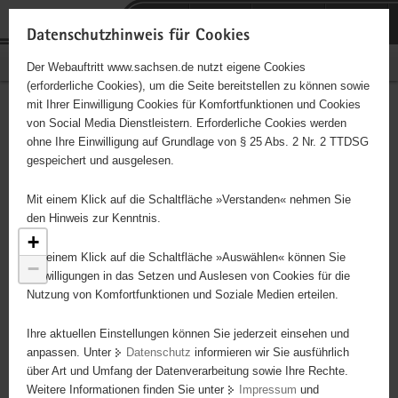
P
Portalübergreifende
o
H
Navigation
Datenschutzhinweis für Cookies
r
a
S
Bürgerschaftliches Engagement
Der Webauftritt www.sachsen.de nutzt eigene Cookies
t
u
e
(erforderliche Cookies), um die Seite bereitstellen zu können sowie
a
p
r
mit Ihrer Einwilligung Cookies für Komfortfunktionen und Cookies
l
t
v
Engagementbörse
Hauptinhalt
von Social Media Dienstleistern. Erforderliche Cookies werden
ü
i
i
ohne Ihre Einwilligung auf Grundlage von § 25 Abs. 2 Nr. 2 TTDSG
b
n
c
gespeichert und ausgelesen.
e
h
e
Ergebnisse als Liste anzeigen
r
a
Mit einem Klick auf die Schaltfläche »Verstanden« nehmen Sie
g
l
den Hinweis zur Kenntnis.
r
t
+
e
Mit einem Klick auf die Schaltfläche »Auswählen« können Sie
−
i
Einwilligungen in das Setzen und Auslesen von Cookies für die
Nutzung von Komfortfunktionen und Soziale Medien erteilen.
f
5
e
Ihre aktuellen Einstellungen können Sie jederzeit einsehen und
n
6
anpassen. Unter
Datenschutz
informieren wir Sie ausführlich
d
4
über Art und Umfang der Datenverarbeitung sowie Ihre Rechte.
e
Weitere Informationen finden Sie unter
Impressum
und
N