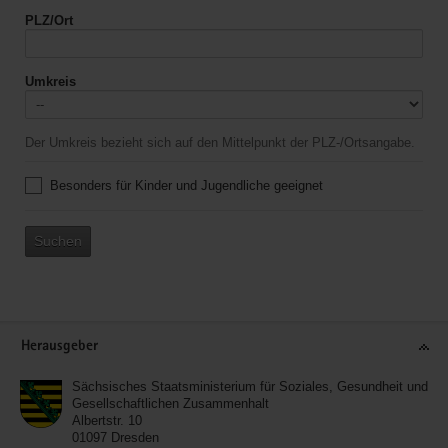
PLZ/Ort
Umkreis
Der Umkreis bezieht sich auf den Mittelpunkt der PLZ-/Ortsangabe.
Besonders für Kinder und Jugendliche geeignet
Suchen
Service
Herausgeber
Sächsisches Staatsministerium für Soziales, Gesundheit und
Gesellschaftlichen Zusammenhalt
Albertstr. 10
01097
Dresden