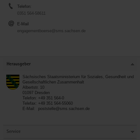
Telefon:
0351 564-58611
E-Mail
engagementboerse@sms.sachsen.de
Service
Herausgeber
Sächsisches Staatsministerium für Soziales, Gesundheit und
Gesellschaftlichen Zusammenhalt
Albertstr. 10
01097
Dresden
Telefon:
+49 351 564-0
Telefax:
+49 351 564-55060
E-Mail:
poststelle@sms.sachsen.de
Service