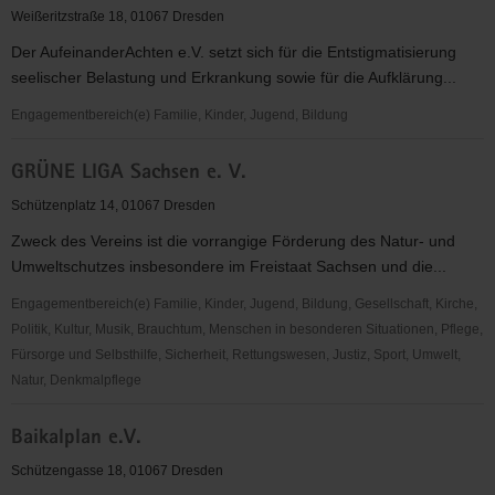
Sachsen
Weißeritzstraße 18, 01067 Dresden
e.V.
Der AufeinanderAchten e.V. setzt sich für die Entstigmatisierung
(ENS)
seelischer Belastung und Erkrankung sowie für die Aufklärung...
Engagementbereich(e) Familie, Kinder, Jugend, Bildung
AufeinanderAchten
GRÜNE LIGA Sachsen e. V.
Schützenplatz 14, 01067 Dresden
Zweck des Vereins ist die vorrangige Förderung des Natur- und
Umweltschutzes insbesondere im Freistaat Sachsen und die...
Engagementbereich(e) Familie, Kinder, Jugend, Bildung, Gesellschaft, Kirche,
Politik, Kultur, Musik, Brauchtum, Menschen in besonderen Situationen, Pflege,
Fürsorge und Selbsthilfe, Sicherheit, Rettungswesen, Justiz, Sport, Umwelt,
Natur, Denkmalpflege
GRÜNE
Baikalplan e.V.
LIGA
Sachsen
Schützengasse 18, 01067 Dresden
e.