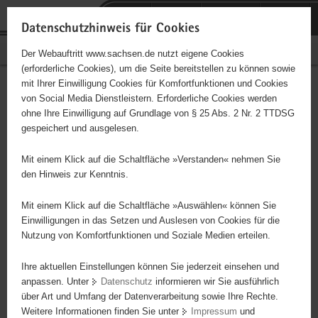
P
Portalübergreifende
o
H
Navigation
Datenschutzhinweis für Cookies
r
a
S
Bürgerschaftliches Engagement
Der Webauftritt www.sachsen.de nutzt eigene Cookies
t
u
e
(erforderliche Cookies), um die Seite bereitstellen zu können sowie
a
p
r
mit Ihrer Einwilligung Cookies für Komfortfunktionen und Cookies
l
t
v
Hauptinhalt
Engagementbörse
von Social Media Dienstleistern. Erforderliche Cookies werden
ü
i
i
ohne Ihre Einwilligung auf Grundlage von § 25 Abs. 2 Nr. 2 TTDSG
b
n
c
gespeichert und ausgelesen.
e
h
e
Ergebnisse auf Karte anzeigen
r
a
Mit einem Klick auf die Schaltfläche »Verstanden« nehmen Sie
g
l
den Hinweis zur Kenntnis.
r
t
Alles
Initiativen
Projekte
e
Mit einem Klick auf die Schaltfläche »Auswählen« können Sie
Nach Alphabet
Nach Postleitzahl
i
Einwilligungen in das Setzen und Auslesen von Cookies für die
Nutzung von Komfortfunktionen und Soziale Medien erteilen.
f
e
Ihre aktuellen Einstellungen können Sie jederzeit einsehen und
5234 Suchergebnisse in »Familie, Kinder, Jugend,
n
anpassen. Unter
Datenschutz
informieren wir Sie ausführlich
Bildung«
d
über Art und Umfang der Datenverarbeitung sowie Ihre Rechte.
e
Weitere Informationen finden Sie unter
Impressum
und
N