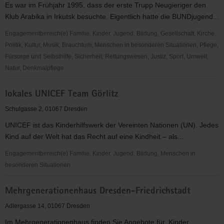
Es war im Frühjahr 1995, dass der erste Trupp Neugieriger den
V.
Klub Arabika in Irkutsk besuchte. Eigentlich hatte die BUNDjugend...
Engagementbereich(e) Familie, Kinder, Jugend, Bildung, Gesellschaft, Kirche,
Politik, Kultur, Musik, Brauchtum, Menschen in besonderen Situationen, Pflege,
Fürsorge und Selbsthilfe, Sicherheit, Rettungswesen, Justiz, Sport, Umwelt,
Natur, Denkmalpflege
Baikalplan
lokales UNICEF Team Görlitz
e.V.
Schulgasse 2, 01067 Dresden
UNICEF ist das Kinderhilfswerk der Vereinten Nationen (UN). Jedes
Kind auf der Welt hat das Recht auf eine Kindheit – als...
Engagementbereich(e) Familie, Kinder, Jugend, Bildung, Menschen in
besonderen Situationen
lokales
Mehrgenerationenhaus Dresden-Friedrichstadt
UNICEF
Team
Adlergasse 14, 01067 Dresden
Görlitz
Im Mehrgenerationenhaus finden Sie Angebote für, Kinder,