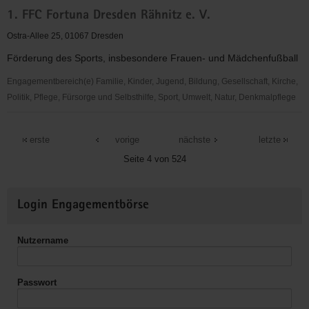
Mobile
1. FFC Fortuna Dresden Rähnitz e. V.
Arbeit
Friedrichstadt
Ostra-Allee 25, 01067 Dresden
(MAF)
Förderung des Sports, insbesondere Frauen- und Mädchenfußball
Engagementbereich(e) Familie, Kinder, Jugend, Bildung, Gesellschaft, Kirche,
Politik, Pflege, Fürsorge und Selbsthilfe, Sport, Umwelt, Natur, Denkmalpflege
1.
FFC
erste
vorige
nächste
letzte
Fortuna
Seite 4 von 524
Dresden
Rähnitz
Weitere
e.
Login Engagementbörse
Informationen
V.
Nutzername
Passwort