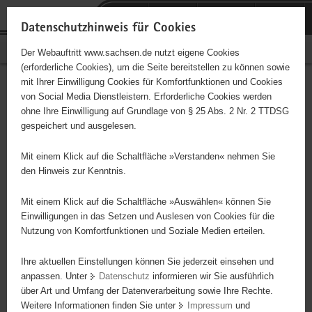
P
Portalübergreifende
o
H
Navigation
Datenschutzhinweis für Cookies
r
a
S
Bürgerschaftliches Engagement
Der Webauftritt www.sachsen.de nutzt eigene Cookies
t
u
e
(erforderliche Cookies), um die Seite bereitstellen zu können sowie
a
p
r
mit Ihrer Einwilligung Cookies für Komfortfunktionen und Cookies
l
t
v
Hauptinhalt
Engagementbörse
von Social Media Dienstleistern. Erforderliche Cookies werden
ü
i
i
ohne Ihre Einwilligung auf Grundlage von § 25 Abs. 2 Nr. 2 TTDSG
b
n
c
gespeichert und ausgelesen.
e
h
e
Ergebnisse auf Karte anzeigen
r
a
Mit einem Klick auf die Schaltfläche »Verstanden« nehmen Sie
g
l
den Hinweis zur Kenntnis.
r
t
Alles
Initiativen
Projekte
e
Mit einem Klick auf die Schaltfläche »Auswählen« können Sie
Nach Alphabet
Nach Postleitzahl
i
Einwilligungen in das Setzen und Auslesen von Cookies für die
Nutzung von Komfortfunktionen und Soziale Medien erteilen.
f
e
Ihre aktuellen Einstellungen können Sie jederzeit einsehen und
5234 Suchergebnisse in »Familie, Kinder, Jugend,
n
anpassen. Unter
Datenschutz
informieren wir Sie ausführlich
Bildung«
d
über Art und Umfang der Datenverarbeitung sowie Ihre Rechte.
e
Weitere Informationen finden Sie unter
Impressum
und
N