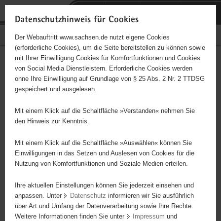
P
Portalübergreifende
o
H
Navigation
Datenschutzhinweis für Cookies
r
a
S
Bürgerschaftliches Engagement
Der Webauftritt www.sachsen.de nutzt eigene Cookies
t
u
e
(erforderliche Cookies), um die Seite bereitstellen zu können sowie
a
p
r
mit Ihrer Einwilligung Cookies für Komfortfunktionen und Cookies
l
t
v
Hauptinhalt
Engagementbörse
von Social Media Dienstleistern. Erforderliche Cookies werden
ü
i
i
ohne Ihre Einwilligung auf Grundlage von § 25 Abs. 2 Nr. 2 TTDSG
b
n
c
gespeichert und ausgelesen.
e
h
e
Ergebnisse auf Karte anzeigen
r
a
Mit einem Klick auf die Schaltfläche »Verstanden« nehmen Sie
g
l
den Hinweis zur Kenntnis.
r
t
Alles
Initiativen
Projekte
e
Mit einem Klick auf die Schaltfläche »Auswählen« können Sie
Nach Alphabet
Nach Postleitzahl
i
Einwilligungen in das Setzen und Auslesen von Cookies für die
Nutzung von Komfortfunktionen und Soziale Medien erteilen.
f
e
Ihre aktuellen Einstellungen können Sie jederzeit einsehen und
5234 Suchergebnisse in »Familie, Kinder, Jugend,
n
anpassen. Unter
Datenschutz
informieren wir Sie ausführlich
Bildung«
d
über Art und Umfang der Datenverarbeitung sowie Ihre Rechte.
e
Weitere Informationen finden Sie unter
Impressum
und
N