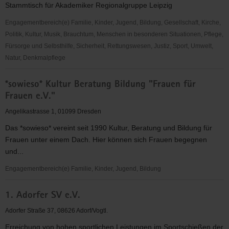
Stammtisch für Akademiker Regionalgruppe Leipzig
V.
Engagementbereich(e) Familie, Kinder, Jugend, Bildung, Gesellschaft, Kirche,
Politik, Kultur, Musik, Brauchtum, Menschen in besonderen Situationen, Pflege,
Fürsorge und Selbsthilfe, Sicherheit, Rettungswesen, Justiz, Sport, Umwelt,
Natur, Denkmalpflege
*nea
*sowieso* Kultur Beratung Bildung "Frauen für
e.V.
Frauen e.V."
Angelikastrasse 1, 01099 Dresden
Das *sowieso* vereint seit 1990 Kultur, Beratung und Bildung für
Frauen unter einem Dach. Hier können sich Frauen begegnen
und...
Engagementbereich(e) Familie, Kinder, Jugend, Bildung
*sowieso*
1. Adorfer SV e.V.
Kultur
Beratung
Adorfer Straße 37, 08626 Adorf/Vogtl.
Bildung
Erreichung von hohen sportlichen Leistungen im Sportschießen der