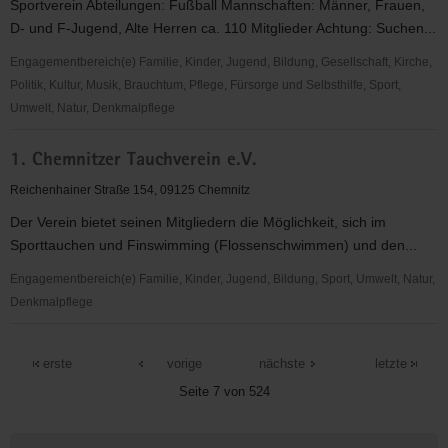
Sportverein Abteilungen: Fußball Mannschaften: Männer, Frauen,
D- und F-Jugend, Alte Herren ca. 110 Mitglieder Achtung: Suchen...
Engagementbereich(e) Familie, Kinder, Jugend, Bildung, Gesellschaft, Kirche,
Politik, Kultur, Musik, Brauchtum, Pflege, Fürsorge und Selbsthilfe, Sport,
Umwelt, Natur, Denkmalpflege
1.
1. Chemnitzer Tauchverein e.V.
BSV
"Wacker"
Reichenhainer Straße 154, 09125 Chemnitz
Langenleuba-
Der Verein bietet seinen Mitgliedern die Möglichkeit, sich im
Oberhain
Sporttauchen und Finswimming (Flossenschwimmen) und den...
e.V.
Engagementbereich(e) Familie, Kinder, Jugend, Bildung, Sport, Umwelt, Natur,
Denkmalpflege
1.
Chemnitzer
erste
vorige
nächste
letzte
Tauchverein
Seite 7 von 524
e.V.
Weitere