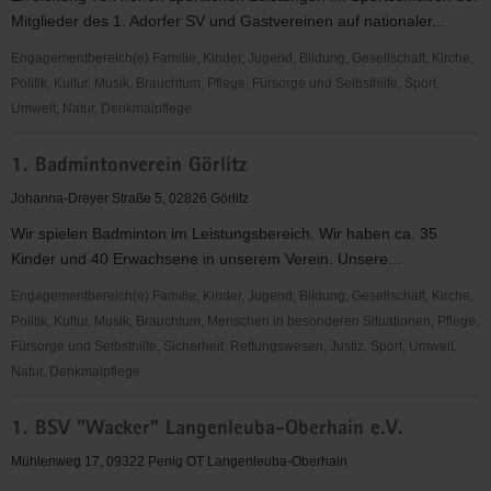
"Frauen
Mitglieder des 1. Adorfer SV und Gastvereinen auf nationaler...
für
Frauen
Engagementbereich(e) Familie, Kinder, Jugend, Bildung, Gesellschaft, Kirche,
e.V."
Politik, Kultur, Musik, Brauchtum, Pflege, Fürsorge und Selbsthilfe, Sport,
Umwelt, Natur, Denkmalpflege
1.
1. Badmintonverein Görlitz
Adorfer
SV
Johanna-Dreyer Straße 5, 02826 Görlitz
e.V.
Wir spielen Badminton im Leistungsbereich. Wir haben ca. 35
Kinder und 40 Erwachsene in unserem Verein. Unsere...
Engagementbereich(e) Familie, Kinder, Jugend, Bildung, Gesellschaft, Kirche,
Politik, Kultur, Musik, Brauchtum, Menschen in besonderen Situationen, Pflege,
Fürsorge und Selbsthilfe, Sicherheit, Rettungswesen, Justiz, Sport, Umwelt,
Natur, Denkmalpflege
1.
1. BSV "Wacker" Langenleuba-Oberhain e.V.
Badmintonverein
Görlitz
Mühlenweg 17, 09322 Penig OT Langenleuba-Oberhain