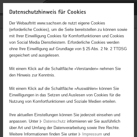
P
Portalübergreifende
o
H
Navigation
Datenschutzhinweis für Cookies
r
a
S
Bürgerschaftliches Engagement
Der Webauftritt www.sachsen.de nutzt eigene Cookies
t
u
e
(erforderliche Cookies), um die Seite bereitstellen zu können sowie
a
p
r
mit Ihrer Einwilligung Cookies für Komfortfunktionen und Cookies
l
t
v
Hauptinhalt
Engagementbörse
von Social Media Dienstleistern. Erforderliche Cookies werden
ü
i
i
ohne Ihre Einwilligung auf Grundlage von § 25 Abs. 2 Nr. 2 TTDSG
b
n
c
gespeichert und ausgelesen.
e
h
e
Ergebnisse auf Karte anzeigen
r
a
Mit einem Klick auf die Schaltfläche »Verstanden« nehmen Sie
g
l
den Hinweis zur Kenntnis.
r
t
Alles
Initiativen
Projekte
e
Mit einem Klick auf die Schaltfläche »Auswählen« können Sie
Nach Alphabet
Nach Postleitzahl
i
Einwilligungen in das Setzen und Auslesen von Cookies für die
Nutzung von Komfortfunktionen und Soziale Medien erteilen.
f
e
Ihre aktuellen Einstellungen können Sie jederzeit einsehen und
5234 Suchergebnisse in »Familie, Kinder, Jugend,
n
anpassen. Unter
Datenschutz
informieren wir Sie ausführlich
Bildung«
d
über Art und Umfang der Datenverarbeitung sowie Ihre Rechte.
e
Weitere Informationen finden Sie unter
Impressum
und
N