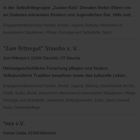
Zwickau"
In der Selbsthilfegruppe „Zucker-Kids“ Dresden finden Eltern von
e.
an Diabetes erkrankten Kindern und Jugendlichen Rat, Hilfe und...
V.
Engagementbereich(e) Familie, Kinder, Jugend, Bildung, Menschen in
besonderen Situationen, Pflege, Fürsorge und Selbsthilfe, Sport
"Zucker-
"Zum Rittergut" Staucha e. V.
Kids"
Zum Rittergut 4, 01594 Stauchitz, OT Staucha
Heimatgeschichtliche Forschung pflegen und fördern,
Volkskundliche Tradition bewahren sowie das kulturelle Leben...
Engagementbereich(e) Familie, Kinder, Jugend, Bildung, Gesellschaft, Kirche,
Politik, Kultur, Musik, Brauchtum, Menschen in besonderen Situationen, Pflege,
Fürsorge und Selbsthilfe, Sicherheit, Rettungswesen, Justiz, Sport, Umwelt,
Natur, Denkmalpflege
"Zum
*nea e.V.
Rittergut"
Staucha
Pariser Sraße, 81669 München
e.