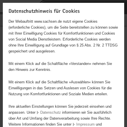
P
Portalübergreifende
o
H
Navigation
Datenschutzhinweis für Cookies
r
a
S
Bürgerschaftliches Engagement
Der Webauftritt www.sachsen.de nutzt eigene Cookies
t
u
e
(erforderliche Cookies), um die Seite bereitstellen zu können sowie
a
p
r
mit Ihrer Einwilligung Cookies für Komfortfunktionen und Cookies
l
t
v
Hauptinhalt
Engagementbörse
von Social Media Dienstleistern. Erforderliche Cookies werden
ü
i
i
ohne Ihre Einwilligung auf Grundlage von § 25 Abs. 2 Nr. 2 TTDSG
b
n
c
gespeichert und ausgelesen.
e
h
e
Ergebnisse auf Karte anzeigen
r
a
Mit einem Klick auf die Schaltfläche »Verstanden« nehmen Sie
g
l
den Hinweis zur Kenntnis.
r
t
Alles
Initiativen
Projekte
e
Mit einem Klick auf die Schaltfläche »Auswählen« können Sie
Nach Alphabet
Nach Postleitzahl
i
Einwilligungen in das Setzen und Auslesen von Cookies für die
Nutzung von Komfortfunktionen und Soziale Medien erteilen.
f
e
Ihre aktuellen Einstellungen können Sie jederzeit einsehen und
5234 Suchergebnisse in »Familie, Kinder, Jugend,
n
anpassen. Unter
Datenschutz
informieren wir Sie ausführlich
Bildung«
d
über Art und Umfang der Datenverarbeitung sowie Ihre Rechte.
e
Weitere Informationen finden Sie unter
Impressum
und
N