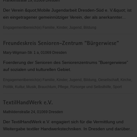
Franklinstraße 19, 01069 Dresden
Der Verein &quot;Mobile Jugendarbeit Dresden-Süd e. V.&quot; ist
ein eingetragener gemeinnütziger Verein, der als anerkannter...
Engagementbereich(e) Familie, Kinder, Jugend, Bildung
Mobile
Freundeskreis Senioren-Zentrum "Bürgerwiese"
Jugendarbeit
Dresden
Mary-Wigman-Str. 1 a, 01069 Dresden
Süd
Foerderung der Senioren des Seniorenzentrums "Buergerwiese"
e.V.
auf sozialen und kulturellen Gebiet.
Engagementbereich(e) Familie, Kinder, Jugend, Bildung, Gesellschaft, Kirche,
Politik, Kultur, Musik, Brauchtum, Pflege, Fürsorge und Selbsthilfe, Sport
Freundeskreis
TextilHandWerk e.V.
Senioren-
Zentrum
Mathildenstraße 24, 01069 Dresden
"Bürgerwiese"
Der TextilHandWerk e.V. engagiert sich für die Vermittlung und
Weitergabe textiler Handwerkstechniken. In Dresden und darüber...