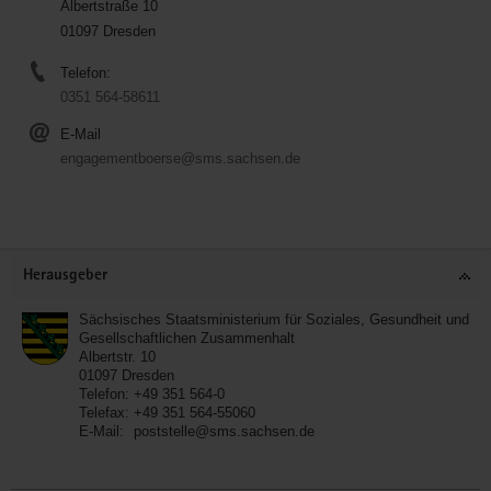
Albertstraße 10
01097 Dresden
Telefon:
0351 564-58611
E-Mail
engagementboerse@sms.sachsen.de
Service
Herausgeber
Sächsisches Staatsministerium für Soziales, Gesundheit und
Gesellschaftlichen Zusammenhalt
Albertstr. 10
01097
Dresden
Telefon:
+49 351 564-0
Telefax:
+49 351 564-55060
E-Mail:
poststelle@sms.sachsen.de