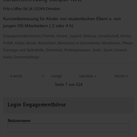
Kurzzeitbetreuung Campus-Nest
der
Körperbehinderten
Fritz-Löffler-Str.18, 01069 Dresden
der
Kurzzeitbetreuung für Kinder von studentischen Eltern o. von
Stadt
jungen HS-Mitarbeitern ( 2 oder 4 h)
Dresden
e.V.
Engagementbereich(e) Familie, Kinder, Jugend, Bildung, Gesellschaft, Kirche,
Politik, Kultur, Musik, Brauchtum, Menschen in besonderen Situationen, Pflege,
Fürsorge und Selbsthilfe, Sicherheit, Rettungswesen, Justiz, Sport, Umwelt,
Natur, Denkmalpflege
Kurzzeitbetreuung
Campus-
erste
vorige
nächste
letzte
Nest
Seite 7 von 524
Weitere
Login Engagementbörse
Informationen
Nutzername