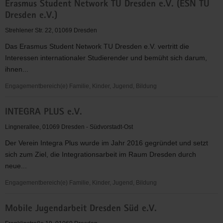
Erasmus Student Network TU Dresden e.V. (ESN TU
e.V.
Dresden e.V.)
Strehlener Str. 22, 01069 Dresden
Das Erasmus Student Network TU Dresden e.V. vertritt die
Interessen internationaler Studierender und bemüht sich darum,
ihnen...
Engagementbereich(e) Familie, Kinder, Jugend, Bildung
Erasmus
INTEGRA PLUS e.V.
Student
Network
Lingnerallee, 01069 Dresden - Südvorstadt-Ost
TU
Der Verein Integra Plus wurde im Jahr 2016 gegründet und setzt
Dresden
sich zum Ziel, die Integrationsarbeit im Raum Dresden durch
e.V.
neue...
(ESN
TU
Engagementbereich(e) Familie, Kinder, Jugend, Bildung
Dresden
INTEGRA
e.V.)
Mobile Jugendarbeit Dresden Süd e.V.
PLUS
e.V.