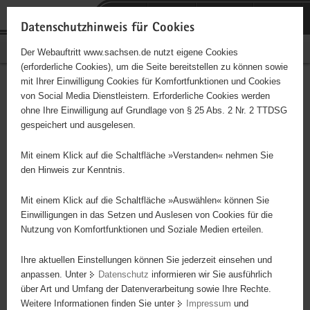
P
Portalübergreifende
o
H
Navigation
Datenschutzhinweis für Cookies
r
a
S
Bürgerschaftliches Engagement
Der Webauftritt www.sachsen.de nutzt eigene Cookies
t
u
e
(erforderliche Cookies), um die Seite bereitstellen zu können sowie
a
p
r
mit Ihrer Einwilligung Cookies für Komfortfunktionen und Cookies
l
t
v
Hauptinhalt
Engagementbörse
von Social Media Dienstleistern. Erforderliche Cookies werden
ü
i
i
ohne Ihre Einwilligung auf Grundlage von § 25 Abs. 2 Nr. 2 TTDSG
b
n
c
gespeichert und ausgelesen.
e
h
e
Ergebnisse auf Karte anzeigen
r
a
Mit einem Klick auf die Schaltfläche »Verstanden« nehmen Sie
g
l
den Hinweis zur Kenntnis.
r
t
Alles
Initiativen
Projekte
e
Mit einem Klick auf die Schaltfläche »Auswählen« können Sie
Nach Alphabet
Nach Postleitzahl
i
Einwilligungen in das Setzen und Auslesen von Cookies für die
Nutzung von Komfortfunktionen und Soziale Medien erteilen.
f
e
Ihre aktuellen Einstellungen können Sie jederzeit einsehen und
70 Suchergebnisse in »Familie, Kinder, Jugend,
n
anpassen. Unter
Datenschutz
informieren wir Sie ausführlich
Bildung«
d
über Art und Umfang der Datenverarbeitung sowie Ihre Rechte.
e
Weitere Informationen finden Sie unter
Impressum
und
N