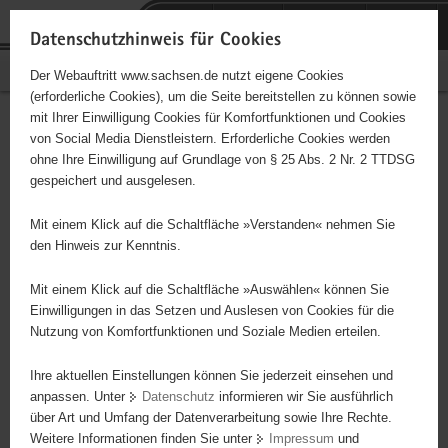
P
Portalübergreifende
o
H
Navigation
Datenschutzhinweis für Cookies
r
a
S
Bürgerschaftliches Engagement
Der Webauftritt www.sachsen.de nutzt eigene Cookies
t
u
e
(erforderliche Cookies), um die Seite bereitstellen zu können sowie
a
p
r
mit Ihrer Einwilligung Cookies für Komfortfunktionen und Cookies
l
t
v
Hauptinhalt
Engagementbörse
von Social Media Dienstleistern. Erforderliche Cookies werden
ü
i
i
ohne Ihre Einwilligung auf Grundlage von § 25 Abs. 2 Nr. 2 TTDSG
b
n
c
gespeichert und ausgelesen.
e
h
e
Ergebnisse auf Karte anzeigen
r
a
Mit einem Klick auf die Schaltfläche »Verstanden« nehmen Sie
g
l
den Hinweis zur Kenntnis.
r
t
Alles
Initiativen
Projekte
e
Mit einem Klick auf die Schaltfläche »Auswählen« können Sie
Nach Alphabet
Nach Postleitzahl
i
Einwilligungen in das Setzen und Auslesen von Cookies für die
Nutzung von Komfortfunktionen und Soziale Medien erteilen.
f
e
Ihre aktuellen Einstellungen können Sie jederzeit einsehen und
70 Suchergebnisse in »Familie, Kinder, Jugend,
n
anpassen. Unter
Datenschutz
informieren wir Sie ausführlich
Bildung«
d
über Art und Umfang der Datenverarbeitung sowie Ihre Rechte.
e
Weitere Informationen finden Sie unter
Impressum
und
N