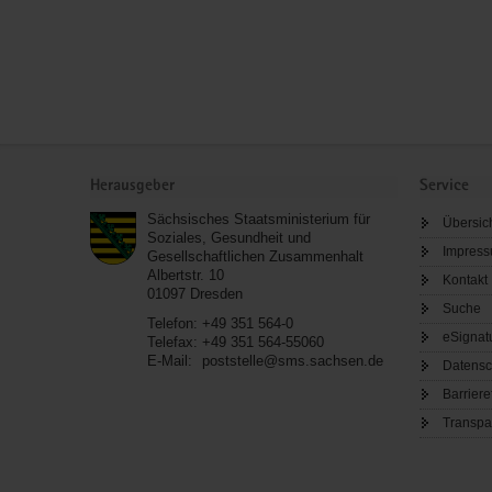
Service
Herausgeber
Service
Sächsisches Staatsministerium für
Übersic
Soziales, Gesundheit und
Impres
Gesellschaftlichen Zusammenhalt
Albertstr. 10
Kontakt
01097
Dresden
Suche
Telefon:
+49 351 564-0
eSignat
Telefax:
+49 351 564-55060
E-Mail:
poststelle@sms.sachsen.de
Datensc
Barriere
Transpa