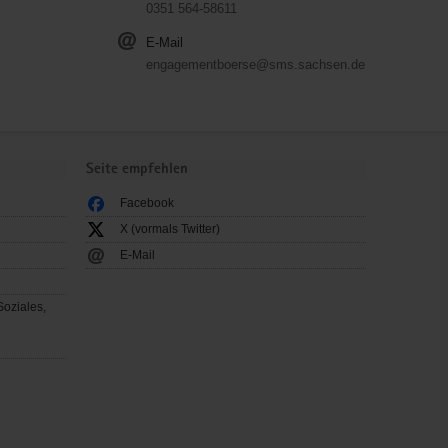
0351 564-58611
E-Mail
engagementboerse@sms.sachsen.de
Seite empfehlen
Facebook
X (vormals Twitter)
E-Mail
Soziales,