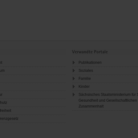
Verwandte Portale
ht
Publikationen
sum
Soziales
Familie
Kinder
ur
Sächsisches Staatsministerium für 
Gesundheit und Gesellschaftlichen
hutz
Zusammenhalt
freiheit
renzgesetz