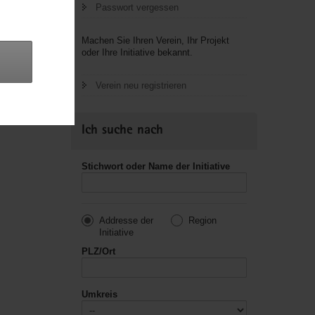
Passwort vergessen
letzte
Machen Sie Ihren Verein, Ihr Projekt
oder Ihre Initiative bekannt.
Verein neu registrieren
Ich suche nach
Stichwort oder Name der Initiative
Addresse der
Region
Initiative
PLZ/Ort
Umkreis