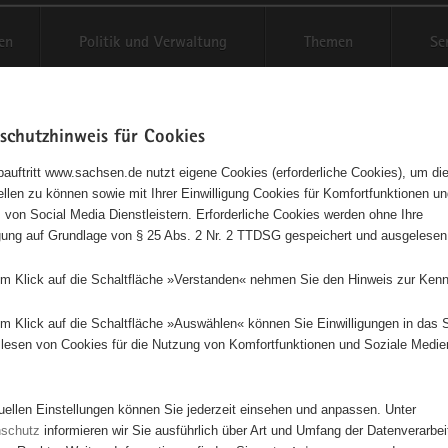
en
Politik und Verwaltung
Themen
Se
schutzhinweis für Cookies
Schriftgröße anpassen
Kontr
auftritt www.sachsen.de nutzt eigene Cookies (erforderliche Cookies), um die
tellen zu können sowie mit Ihrer Einwilligung Cookies für Komfortfunktionen u
t
agementbörse
 von Social Media Dienstleistern. Erforderliche Cookies werden ohne Ihre
igung auf Grundlage von § 25 Abs. 2 Nr. 2 TTDSG gespeichert und ausgelesen
isse auf Karte anzeigen
em Klick auf die Schaltfläche »Verstanden« nehmen Sie den Hinweis zur Kenn
em Klick auf die Schaltfläche »Auswählen« können Sie Einwilligungen in das 
Initiativen
Projekte
Nach Alphabet
Nach Post
lesen von Cookies für die Nutzung von Komfortfunktionen und Soziale Medie
tuellen Einstellungen können Sie jederzeit einsehen und anpassen. Unter
70 Suchergebnisse in »Familie, Kinder, Jugend, Bildung«
nschutz
informieren wir Sie ausführlich über Art und Umfang der Datenverarbe