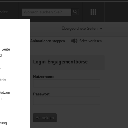
Suchbegriff
rvice
Suche starten
Übergeordnete Seiten
ast erhöhen
Animationen stoppen
Seite vorlesen
 Seite
nd
Weitere
Login Engagementbörse
Informationen
.
Nutzername
tnis.
Setzen
Passwort
leitzahl
n
Anmelden
itung