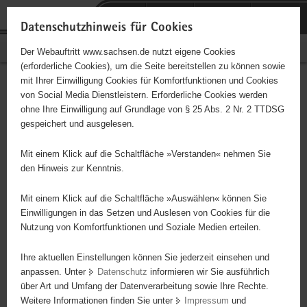
P
Portalübergreifende
o
H
Navigation
Datenschutzhinweis für Cookies
r
a
S
Bürgerschaftliches Engagement
Der Webauftritt www.sachsen.de nutzt eigene Cookies
t
u
e
(erforderliche Cookies), um die Seite bereitstellen zu können sowie
a
p
r
mit Ihrer Einwilligung Cookies für Komfortfunktionen und Cookies
l
t
v
Hauptinhalt
Engagementbörse
von Social Media Dienstleistern. Erforderliche Cookies werden
ü
i
i
ohne Ihre Einwilligung auf Grundlage von § 25 Abs. 2 Nr. 2 TTDSG
b
n
c
gespeichert und ausgelesen.
e
h
e
Ergebnisse auf Karte anzeigen
r
a
Mit einem Klick auf die Schaltfläche »Verstanden« nehmen Sie
g
l
den Hinweis zur Kenntnis.
r
t
Alles
Initiativen
Projekte
e
Mit einem Klick auf die Schaltfläche »Auswählen« können Sie
Nach Alphabet
Nach Postleitzahl
i
Einwilligungen in das Setzen und Auslesen von Cookies für die
Nutzung von Komfortfunktionen und Soziale Medien erteilen.
f
e
Ihre aktuellen Einstellungen können Sie jederzeit einsehen und
70 Suchergebnisse in »Familie, Kinder, Jugend,
n
anpassen. Unter
Datenschutz
informieren wir Sie ausführlich
Bildung«
d
über Art und Umfang der Datenverarbeitung sowie Ihre Rechte.
e
Weitere Informationen finden Sie unter
Impressum
und
N