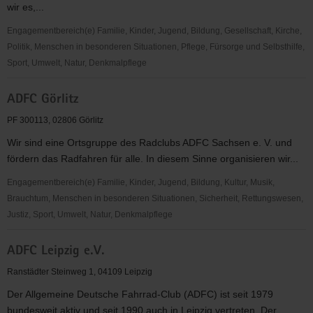
wir es,...
Engagementbereich(e) Familie, Kinder, Jugend, Bildung, Gesellschaft, Kirche,
Politik, Menschen in besonderen Situationen, Pflege, Fürsorge und Selbsthilfe,
Sport, Umwelt, Natur, Denkmalpflege
ADFC
ADFC Görlitz
Dresden
e.
PF 300113, 02806 Görlitz
V.
Wir sind eine Ortsgruppe des Radclubs ADFC Sachsen e. V. und
fördern das Radfahren für alle. In diesem Sinne organisieren wir...
Engagementbereich(e) Familie, Kinder, Jugend, Bildung, Kultur, Musik,
Brauchtum, Menschen in besonderen Situationen, Sicherheit, Rettungswesen,
Justiz, Sport, Umwelt, Natur, Denkmalpflege
ADFC
ADFC Leipzig e.V.
Görlitz
Ranstädter Steinweg 1, 04109 Leipzig
Der Allgemeine Deutsche Fahrrad-Club (ADFC) ist seit 1979
bundesweit aktiv und seit 1990 auch in Leipzig vertreten. Der