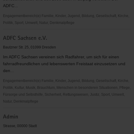
ADFC...
Engagementbereich(e) Familie, Kinder, Jugend, Bildung, Gesellschaft, Kirche,
Politik, Sport, Umwelt, Natur, Denkmalpflege
ADFC
ADFC Sachsen e.V.
Leipzig
e.V.
Bautzner Str. 25, 01099 Dresden
Im ADFC Sachsen vereinen sich Radfahrer, um sich für einen
fahrradfreundlichen und lebenswerten Freistaat einzusetzen und
den...
Engagementbereich(e) Familie, Kinder, Jugend, Bildung, Gesellschaft, Kirche,
Politik, Kultur, Musik, Brauchtum, Menschen in besonderen Situationen, Pflege,
Fürsorge und Selbsthilfe, Sicherheit, Rettungswesen, Justiz, Sport, Umwelt,
Natur, Denkmalpflege
ADFC
Admin
Sachsen
e.V.
Strasse, 00000 Stadt