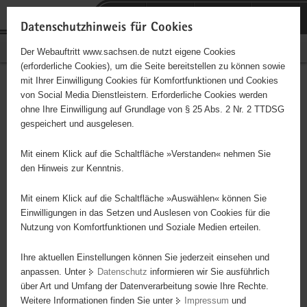
P
Portalübergreifende
o
H
Navigation
Datenschutzhinweis für Cookies
r
a
S
Bürgerschaftliches Engagement
Der Webauftritt www.sachsen.de nutzt eigene Cookies
t
u
e
(erforderliche Cookies), um die Seite bereitstellen zu können sowie
a
p
r
mit Ihrer Einwilligung Cookies für Komfortfunktionen und Cookies
l
t
v
Hauptinhalt
Engagementbörse
von Social Media Dienstleistern. Erforderliche Cookies werden
ü
i
i
ohne Ihre Einwilligung auf Grundlage von § 25 Abs. 2 Nr. 2 TTDSG
b
n
c
gespeichert und ausgelesen.
e
h
e
Ergebnisse auf Karte anzeigen
r
a
Mit einem Klick auf die Schaltfläche »Verstanden« nehmen Sie
g
l
den Hinweis zur Kenntnis.
r
t
Alles
Initiativen
Projekte
e
Mit einem Klick auf die Schaltfläche »Auswählen« können Sie
Nach Alphabet
Nach Postleitzahl
i
Einwilligungen in das Setzen und Auslesen von Cookies für die
Nutzung von Komfortfunktionen und Soziale Medien erteilen.
f
e
Ihre aktuellen Einstellungen können Sie jederzeit einsehen und
5164 Suchergebnisse in »Familie, Kinder, Jugend,
n
anpassen. Unter
Datenschutz
informieren wir Sie ausführlich
Bildung«
d
über Art und Umfang der Datenverarbeitung sowie Ihre Rechte.
e
Weitere Informationen finden Sie unter
Impressum
und
N