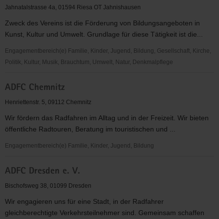
WERDAU
Jahnatalstrasse 4a, 01594 Riesa OT Jahnishausen
e.
Zweck des Vereins ist die Förderung von Bildungsangeboten in
V.
Kunst, Kultur und Umwelt. Grundlage für diese Tätigkeit ist die...
Engagementbereich(e) Familie, Kinder, Jugend, Bildung, Gesellschaft, Kirche,
Politik, Kultur, Musik, Brauchtum, Umwelt, Natur, Denkmalpflege
Accademia
ADFC Chemnitz
Dantesca
Jahnishausen
Henriettenstr. 5, 09112 Chemnitz
e.V.
Wir fördern das Radfahren im Alltag und in der Freizeit. Wir bieten
öffentliche Radtouren, Beratung im touristischen und ...
Engagementbereich(e) Familie, Kinder, Jugend, Bildung
ADFC
ADFC Dresden e. V.
Chemnitz
Bischofsweg 38, 01099 Dresden
Wir engagieren uns für eine Stadt, in der Radfahrer
gleichberechtigte Verkehrsteilnehmer sind. Gemeinsam schaffen