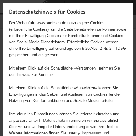
P
Portalübergreifende
o
H
Navigation
Datenschutzhinweis für Cookies
r
a
S
Bürgerschaftliches Engagement
Der Webauftritt www.sachsen.de nutzt eigene Cookies
t
u
e
(erforderliche Cookies), um die Seite bereitstellen zu können sowie
a
p
r
mit Ihrer Einwilligung Cookies für Komfortfunktionen und Cookies
l
t
v
Hauptinhalt
Engagementbörse
von Social Media Dienstleistern. Erforderliche Cookies werden
ü
i
i
ohne Ihre Einwilligung auf Grundlage von § 25 Abs. 2 Nr. 2 TTDSG
b
n
c
gespeichert und ausgelesen.
e
h
e
Ergebnisse auf Karte anzeigen
r
a
Mit einem Klick auf die Schaltfläche »Verstanden« nehmen Sie
g
l
den Hinweis zur Kenntnis.
r
t
Alles
Initiativen
Projekte
e
Mit einem Klick auf die Schaltfläche »Auswählen« können Sie
Nach Alphabet
Nach Postleitzahl
i
Einwilligungen in das Setzen und Auslesen von Cookies für die
Nutzung von Komfortfunktionen und Soziale Medien erteilen.
f
e
Ihre aktuellen Einstellungen können Sie jederzeit einsehen und
5164 Suchergebnisse in »Familie, Kinder, Jugend,
n
anpassen. Unter
Datenschutz
informieren wir Sie ausführlich
Bildung«
d
über Art und Umfang der Datenverarbeitung sowie Ihre Rechte.
e
Weitere Informationen finden Sie unter
Impressum
und
N