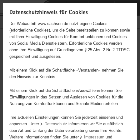
P
Portalübergreifende
o
H
Navigation
Datenschutzhinweis für Cookies
r
a
S
Bürgerschaftliches Engagement
Der Webauftritt www.sachsen.de nutzt eigene Cookies
t
u
e
(erforderliche Cookies), um die Seite bereitstellen zu können sowie
a
p
r
mit Ihrer Einwilligung Cookies für Komfortfunktionen und Cookies
l
t
v
Hauptinhalt
Engagementbörse
von Social Media Dienstleistern. Erforderliche Cookies werden
ü
i
i
ohne Ihre Einwilligung auf Grundlage von § 25 Abs. 2 Nr. 2 TTDSG
b
n
c
gespeichert und ausgelesen.
e
h
e
Ergebnisse auf Karte anzeigen
r
a
Mit einem Klick auf die Schaltfläche »Verstanden« nehmen Sie
g
l
den Hinweis zur Kenntnis.
r
t
Alles
Initiativen
Projekte
e
Mit einem Klick auf die Schaltfläche »Auswählen« können Sie
Nach Alphabet
Nach Postleitzahl
i
Einwilligungen in das Setzen und Auslesen von Cookies für die
Nutzung von Komfortfunktionen und Soziale Medien erteilen.
f
e
Ihre aktuellen Einstellungen können Sie jederzeit einsehen und
5164 Suchergebnisse in »Familie, Kinder, Jugend,
n
anpassen. Unter
Datenschutz
informieren wir Sie ausführlich
Bildung«
d
über Art und Umfang der Datenverarbeitung sowie Ihre Rechte.
e
Weitere Informationen finden Sie unter
Impressum
und
N