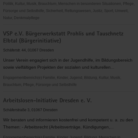
Politik, Kultur, Musik, Brauchtum, Menschen in besonderen Situationen, Pflege,
Fürsorge und Selbsthilfe, Sicherheit, Rettungswesen, Justiz, Sport, Umwelt,
Natur, Denkmalpflege
Mimenstudio
VSP e.V. Bürgerwerkstatt Prohlis und Tauschnetz
Dresden
Elbtal (Bürgerinitiative)
e.V.
Schäferstr. 44, 01067 Dresden
Unser Verein engagiert sich in der Jugendhilfe, im Bildungsbereich
sowie vielfältigen Projekten der sozialen und kulturellen...
Engagementbereich(e) Familie, Kinder, Jugend, Bildung, Kultur, Musik,
Brauchtum, Pflege, Fürsorge und Selbsthilfe
VSP
Arbeitslosen-Initiative Dresden e. V.
e.V.
Bürgerwerkstatt
Schäferstraße 3, 01067 Dresden
Prohlis
Wir beraten und informieren kostenfrei und kompetent u. a. zu den
und
Themen: - Arbeitsrecht (Arbeitsverträge, Kündigungen,...
Tauschnetz
Elbtal
Engagementbereich(e) Familie, Kinder, Jugend, Bildung, Menschen in