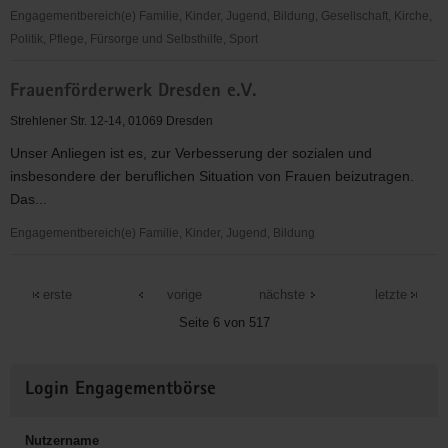
e.V.
Engagementbereich(e) Familie, Kinder, Jugend, Bildung, Gesellschaft, Kirche,
Politik, Pflege, Fürsorge und Selbsthilfe, Sport
Ortsverein
Frauenförderwerk Dresden e.V.
Schwerhörige
Dresden
Strehlener Str. 12-14, 01069 Dresden
e.V.
Unser Anliegen ist es, zur Verbesserung der sozialen und
insbesondere der beruflichen Situation von Frauen beizutragen.
Das...
Engagementbereich(e) Familie, Kinder, Jugend, Bildung
Frauenförderwerk
Dresden
erste
vorige
nächste
letzte
e.V.
Seite 6 von 517
Weitere
Login Engagementbörse
Informationen
Nutzername