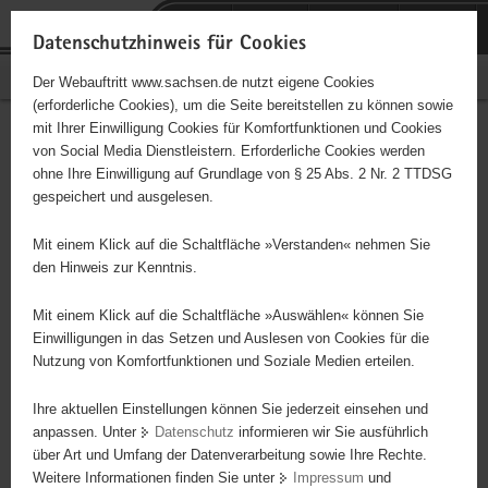
P
Portalübergreifende
o
H
Navigation
Datenschutzhinweis für Cookies
r
a
S
Bürgerschaftliches Engagement
Der Webauftritt www.sachsen.de nutzt eigene Cookies
t
u
e
(erforderliche Cookies), um die Seite bereitstellen zu können sowie
a
p
r
mit Ihrer Einwilligung Cookies für Komfortfunktionen und Cookies
l
t
v
Hauptinhalt
Engagementbörse
von Social Media Dienstleistern. Erforderliche Cookies werden
ü
i
i
ohne Ihre Einwilligung auf Grundlage von § 25 Abs. 2 Nr. 2 TTDSG
b
n
c
gespeichert und ausgelesen.
e
h
e
Ergebnisse auf Karte anzeigen
r
a
Mit einem Klick auf die Schaltfläche »Verstanden« nehmen Sie
g
l
den Hinweis zur Kenntnis.
r
t
Alles
Initiativen
Projekte
e
Mit einem Klick auf die Schaltfläche »Auswählen« können Sie
Nach Alphabet
Nach Postleitzahl
i
Einwilligungen in das Setzen und Auslesen von Cookies für die
Nutzung von Komfortfunktionen und Soziale Medien erteilen.
f
e
Ihre aktuellen Einstellungen können Sie jederzeit einsehen und
5164 Suchergebnisse in »Familie, Kinder, Jugend,
n
anpassen. Unter
Datenschutz
informieren wir Sie ausführlich
Bildung«
d
über Art und Umfang der Datenverarbeitung sowie Ihre Rechte.
e
Weitere Informationen finden Sie unter
Impressum
und
N