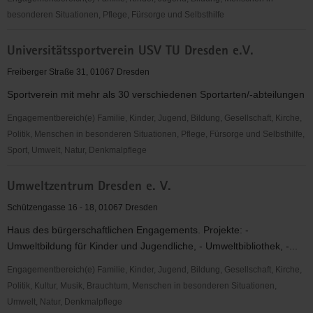
(Bürgerinitiative)
besonderen Situationen, Pflege, Fürsorge und Selbsthilfe
Arbeitslosen-
Universitätssportverein USV TU Dresden e.V.
Initiative
Dresden
Freiberger Straße 31, 01067 Dresden
e.
Sportverein mit mehr als 30 verschiedenen Sportarten/-abteilungen
V.
Engagementbereich(e) Familie, Kinder, Jugend, Bildung, Gesellschaft, Kirche,
Politik, Menschen in besonderen Situationen, Pflege, Fürsorge und Selbsthilfe,
Sport, Umwelt, Natur, Denkmalpflege
Universitätssportverein
Umweltzentrum Dresden e. V.
USV
TU
Schützengasse 16 - 18, 01067 Dresden
Dresden
Haus des bürgerschaftlichen Engagements. Projekte: -
e.V.
Umweltbildung für Kinder und Jugendliche, - Umweltbibliothek, -...
Engagementbereich(e) Familie, Kinder, Jugend, Bildung, Gesellschaft, Kirche,
Politik, Kultur, Musik, Brauchtum, Menschen in besonderen Situationen,
Umwelt, Natur, Denkmalpflege