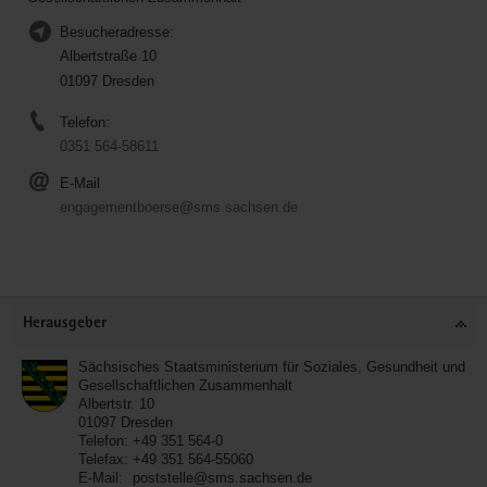
Besucheradresse:
Albertstraße 10
01097 Dresden
Telefon:
0351 564-58611
E-Mail
engagementboerse@sms.sachsen.de
Service
Herausgeber
Sächsisches Staatsministerium für Soziales, Gesundheit und
Gesellschaftlichen Zusammenhalt
Albertstr. 10
01097
Dresden
Telefon:
+49 351 564-0
Telefax:
+49 351 564-55060
E-Mail:
poststelle@sms.sachsen.de