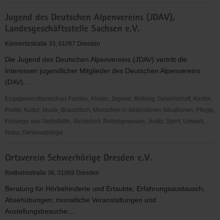
Umweltzentrum
Jugend des Deutschen Alpenvereins (JDAV),
Dresden
Landesgeschäftsstelle Sachsen e.V.
e.
V.
Könneritzstraße 33, 01067 Dresden
Die Jugend des Deutschen Alpenvereins (JDAV) vertritt die
Interessen jugendlicher Mitglieder des Deutschen Alpenvereins
(DAV)....
Engagementbereich(e) Familie, Kinder, Jugend, Bildung, Gesellschaft, Kirche,
Politik, Kultur, Musik, Brauchtum, Menschen in besonderen Situationen, Pflege,
Fürsorge und Selbsthilfe, Sicherheit, Rettungswesen, Justiz, Sport, Umwelt,
Natur, Denkmalpflege
Jugend
Ortsverein Schwerhörige Dresden e.V.
des
Deutschen
Reitbahnstraße 36, 01069 Dresden
Alpenvereins
Beratung für Hörbehinderte und Ertaubte; Erfahrungsaustausch;
(JDAV),
Absehübungen; monatliche Veranstaltungen und
Landesgeschäftsstelle
Austellungsbesuche;...
Sachsen