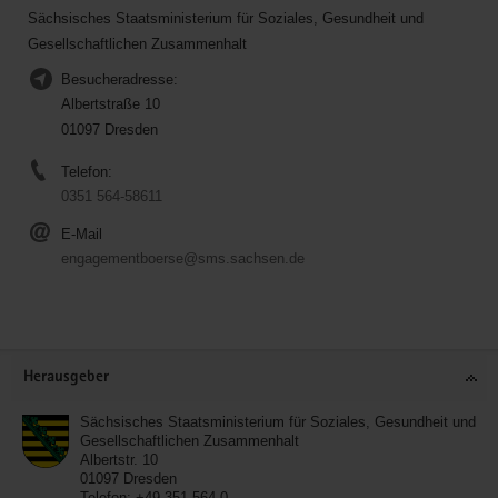
Sächsisches Staatsministerium für Soziales, Gesundheit und
Gesellschaftlichen Zusammenhalt
Besucheradresse:
Albertstraße 10
01097 Dresden
Telefon:
0351 564-58611
E-Mail
engagementboerse@sms.sachsen.de
Service
Herausgeber
Sächsisches Staatsministerium für Soziales, Gesundheit und
Gesellschaftlichen Zusammenhalt
Albertstr. 10
01097
Dresden
Telefon:
+49 351 564-0