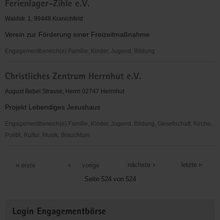
Ferienlager-Zihle e.V.
Waldstr. 1, 99448 Kranichfeld
Verein zur Förderung einer Freizeitmaßnahme
Engagementbereich(e) Familie, Kinder, Jugend, Bildung
Ferienlager-
Christliches Zentrum Herrnhut e.V.
Zihle
e.V.
August Bebel Strasse, Herrn 02747 Herrnhut
Projekt Lebendiges Jesushaus
Engagementbereich(e) Familie, Kinder, Jugend, Bildung, Gesellschaft, Kirche,
Politik, Kultur, Musik, Brauchtum
Christliches
Zentrum
nächste
letzte
erste
vorige
Herrnhut
Seite 524 von 524
e.V.
Weitere
Login Engagementbörse
Informationen