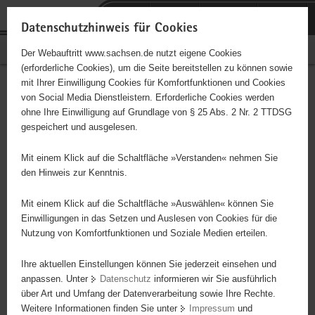
P
Portalübergreifende
o
H
Navigation
Datenschutzhinweis für Cookies
r
a
S
Bürgerschaftliches Engagement
Der Webauftritt www.sachsen.de nutzt eigene Cookies
t
u
e
(erforderliche Cookies), um die Seite bereitstellen zu können sowie
a
p
r
mit Ihrer Einwilligung Cookies für Komfortfunktionen und Cookies
l
t
v
Hauptinhalt
Engagementbörse
von Social Media Dienstleistern. Erforderliche Cookies werden
ü
i
i
ohne Ihre Einwilligung auf Grundlage von § 25 Abs. 2 Nr. 2 TTDSG
b
n
c
gespeichert und ausgelesen.
e
h
e
Ergebnisse auf Karte anzeigen
r
a
Mit einem Klick auf die Schaltfläche »Verstanden« nehmen Sie
g
l
den Hinweis zur Kenntnis.
r
t
Alles
Initiativen
Projekte
e
Mit einem Klick auf die Schaltfläche »Auswählen« können Sie
Nach Alphabet
Nach Postleitzahl
i
Einwilligungen in das Setzen und Auslesen von Cookies für die
Nutzung von Komfortfunktionen und Soziale Medien erteilen.
f
e
Ihre aktuellen Einstellungen können Sie jederzeit einsehen und
5234 Suchergebnisse in »Familie, Kinder, Jugend,
n
anpassen. Unter
Datenschutz
informieren wir Sie ausführlich
Bildung«
d
über Art und Umfang der Datenverarbeitung sowie Ihre Rechte.
e
Weitere Informationen finden Sie unter
Impressum
und
N