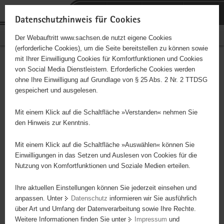
P
Portalübergreifende
o
H
Navigation
Datenschutzhinweis für Cookies
r
a
S
Bürgerschaftliches Engagement
Der Webauftritt www.sachsen.de nutzt eigene Cookies
t
u
e
(erforderliche Cookies), um die Seite bereitstellen zu können sowie
a
p
r
mit Ihrer Einwilligung Cookies für Komfortfunktionen und Cookies
l
t
v
Hauptinhalt
Engagementbörse
von Social Media Dienstleistern. Erforderliche Cookies werden
ü
i
i
ohne Ihre Einwilligung auf Grundlage von § 25 Abs. 2 Nr. 2 TTDSG
b
n
c
gespeichert und ausgelesen.
e
h
e
Ergebnisse auf Karte anzeigen
r
a
Mit einem Klick auf die Schaltfläche »Verstanden« nehmen Sie
g
l
den Hinweis zur Kenntnis.
r
t
Alles
Initiativen
Projekte
e
Mit einem Klick auf die Schaltfläche »Auswählen« können Sie
Nach Alphabet
Nach Postleitzahl
i
Einwilligungen in das Setzen und Auslesen von Cookies für die
Nutzung von Komfortfunktionen und Soziale Medien erteilen.
f
e
Ihre aktuellen Einstellungen können Sie jederzeit einsehen und
70 Suchergebnisse in »Familie, Kinder, Jugend,
n
anpassen. Unter
Datenschutz
informieren wir Sie ausführlich
Bildung«
d
über Art und Umfang der Datenverarbeitung sowie Ihre Rechte.
e
Weitere Informationen finden Sie unter
Impressum
und
N