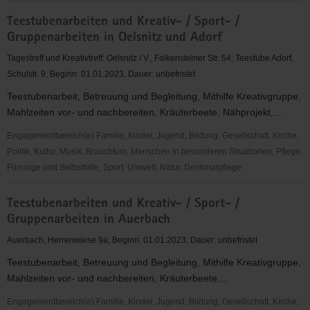
Ehrenamtliche
Teestubenarbeiten und Kreativ- / Sport- /
in
Gruppenarbeiten in Oelsnitz und Adorf
der
Telefonseelsorge
Tagestreff und Kreativtreff: Oelsnitz / V., Falkensteiner Str. 54; Teestube Adorf,
Schulstr. 9, Beginn: 01.01.2023, Dauer: unbefristet
Teestubenarbeit, Betreuung und Begleitung, Mithilfe Kreativgruppe,
Mahlzeiten vor- und nachbereiten, Kräuterbeete, Nähprojekt,...
Engagementbereich(e) Familie, Kinder, Jugend, Bildung, Gesellschaft, Kirche,
Politik, Kultur, Musik, Brauchtum, Menschen in besonderen Situationen, Pflege,
Fürsorge und Selbsthilfe, Sport, Umwelt, Natur, Denkmalpflege
Teestubenarbeiten
Teestubenarbeiten und Kreativ- / Sport- /
und
Gruppenarbeiten in Auerbach
Kreativ-
/
Auerbach, Herrenwiese 9a, Beginn: 01.01.2023, Dauer: unbefristet
Sport-
Teestubenarbeit, Betreuung und Begleitung, Mithilfe Kreativgruppe,
/
Mahlzeiten vor- und nachbereiten, Kräuterbeete,...
Gruppenarbeiten
in
Engagementbereich(e) Familie, Kinder, Jugend, Bildung, Gesellschaft, Kirche,