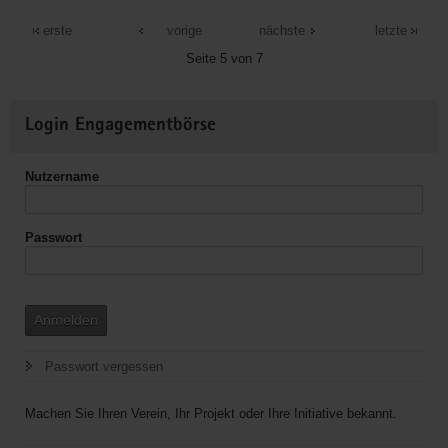
Mitarbeit
in
erste
vorige
nächste
letzte
der
Seite 5 von 7
Jugendbildungsförderung
Chemnitz
Weitere
e.V.
Login Engagementbörse
Informationen
Nutzername
Passwort
Anmelden
Passwort vergessen
Machen Sie Ihren Verein, Ihr Projekt oder Ihre Initiative bekannt.