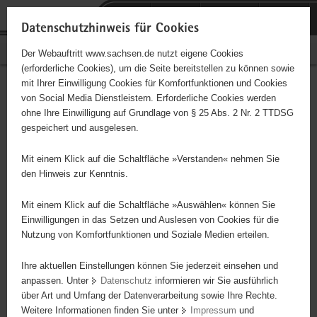
P
Portalübergreifende
o
H
Navigation
Datenschutzhinweis für Cookies
r
a
S
Bürgerschaftliches Engagement
Der Webauftritt www.sachsen.de nutzt eigene Cookies
t
u
e
(erforderliche Cookies), um die Seite bereitstellen zu können sowie
a
p
r
mit Ihrer Einwilligung Cookies für Komfortfunktionen und Cookies
l
t
v
Hauptinhalt
Engagementbörse
von Social Media Dienstleistern. Erforderliche Cookies werden
ü
i
i
ohne Ihre Einwilligung auf Grundlage von § 25 Abs. 2 Nr. 2 TTDSG
b
n
c
gespeichert und ausgelesen.
e
h
e
Ergebnisse auf Karte anzeigen
r
a
Mit einem Klick auf die Schaltfläche »Verstanden« nehmen Sie
g
l
den Hinweis zur Kenntnis.
r
t
Alles
Initiativen
Projekte
e
Mit einem Klick auf die Schaltfläche »Auswählen« können Sie
Nach Alphabet
Nach Postleitzahl
i
Einwilligungen in das Setzen und Auslesen von Cookies für die
Nutzung von Komfortfunktionen und Soziale Medien erteilen.
f
e
Ihre aktuellen Einstellungen können Sie jederzeit einsehen und
70 Suchergebnisse in »Familie, Kinder, Jugend,
n
anpassen. Unter
Datenschutz
informieren wir Sie ausführlich
Bildung«
d
über Art und Umfang der Datenverarbeitung sowie Ihre Rechte.
e
Weitere Informationen finden Sie unter
Impressum
und
N