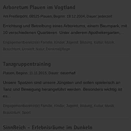
Flashpoint
Arboretum Plauen im Vogtland
/
Teestuben-
Am Preißelpöhl, 08525 Plauen, Beginn: 18.12.2004, Dauer: jederzeit
und
Errichtung und Betreibung eines Arboretums, einem Baumpark, mit
Gruppenarbeit
10 verschiedenen Quartieren. Unter anderem Apothekergarten,...
in
Plauen
Engagementbereich(e) Familie, Kinder, Jugend, Bildung, Kultur, Musik,
Brauchtum, Umwelt, Natur, Denkmalpflege
Arboretum
Tanzgruppentraining
Plauen
im
Plauen, Beginn: 11.11.2015, Dauer: dauerhaft
Vogtland
Unsere Spatzen sind unsere Jüngsten und sollen spielerisch an
Tanz und Bewegung herangeführt werden. Besonders wichtig ist
es...
Engagementbereich(e) Familie, Kinder, Jugend, Bildung, Kultur, Musik,
Brauchtum, Sport
Tanzgruppentraining
SinnReich - Erlebnisräume im Dunkeln