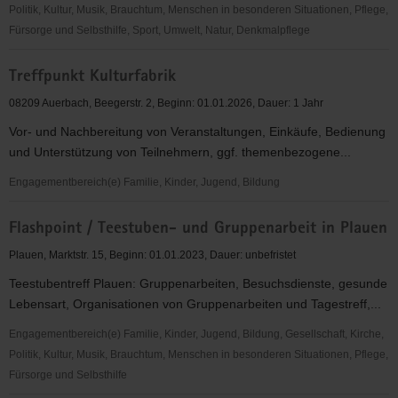
Oelsnitz
Politik, Kultur, Musik, Brauchtum, Menschen in besonderen Situationen, Pflege,
und
Fürsorge und Selbsthilfe, Sport, Umwelt, Natur, Denkmalpflege
Adorf
Teestubenarbeiten
Treffpunkt Kulturfabrik
und
Kreativ-
08209 Auerbach, Beegerstr. 2, Beginn: 01.01.2026, Dauer: 1 Jahr
/
Vor- und Nachbereitung von Veranstaltungen, Einkäufe, Bedienung
Sport-
und Unterstützung von Teilnehmern, ggf. themenbezogene...
/
Gruppenarbeiten
Engagementbereich(e) Familie, Kinder, Jugend, Bildung
in
Treffpunkt
Auerbach
Flashpoint / Teestuben- und Gruppenarbeit in Plauen
Kulturfabrik
Plauen, Marktstr. 15, Beginn: 01.01.2023, Dauer: unbefristet
Teestubentreff Plauen: Gruppenarbeiten, Besuchsdienste, gesunde
Lebensart, Organisationen von Gruppenarbeiten und Tagestreff,...
Engagementbereich(e) Familie, Kinder, Jugend, Bildung, Gesellschaft, Kirche,
Politik, Kultur, Musik, Brauchtum, Menschen in besonderen Situationen, Pflege,
Fürsorge und Selbsthilfe