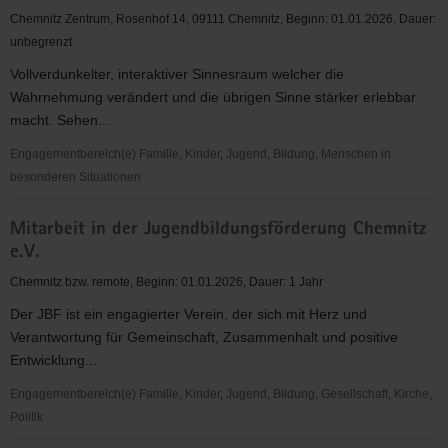
Chemnitz Zentrum, Rosenhof 14, 09111 Chemnitz, Beginn: 01.01.2026, Dauer:
unbegrenzt
Vollverdunkelter, interaktiver Sinnesraum welcher die
Wahrnehmung verändert und die übrigen Sinne stärker erlebbar
macht. Sehen...
Engagementbereich(e) Familie, Kinder, Jugend, Bildung, Menschen in
besonderen Situationen
SinnReich
Mitarbeit in der Jugendbildungsförderung Chemnitz
-
e.V.
Erlebnisräume
im
Chemnitz bzw. remote, Beginn: 01.01.2026, Dauer: 1 Jahr
Dunkeln
Der JBF ist ein engagierter Verein, der sich mit Herz und
Verantwortung für Gemeinschaft, Zusammenhalt und positive
Entwicklung...
Engagementbereich(e) Familie, Kinder, Jugend, Bildung, Gesellschaft, Kirche,
Politik