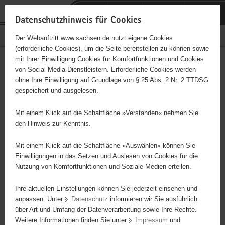
P
Portalübergreifende
o
H
Navigation
Datenschutzhinweis für Cookies
r
a
S
Bürgerschaftliches Engagement
Der Webauftritt www.sachsen.de nutzt eigene Cookies
t
u
e
(erforderliche Cookies), um die Seite bereitstellen zu können sowie
a
p
r
mit Ihrer Einwilligung Cookies für Komfortfunktionen und Cookies
l
t
v
Hauptinhalt
Engagementbörse
von Social Media Dienstleistern. Erforderliche Cookies werden
ü
i
i
ohne Ihre Einwilligung auf Grundlage von § 25 Abs. 2 Nr. 2 TTDSG
b
n
c
gespeichert und ausgelesen.
e
h
e
Ergebnisse auf Karte anzeigen
r
a
Mit einem Klick auf die Schaltfläche »Verstanden« nehmen Sie
g
l
den Hinweis zur Kenntnis.
r
t
Alles
Initiativen
Projekte
e
Mit einem Klick auf die Schaltfläche »Auswählen« können Sie
Nach Alphabet
Nach Postleitzahl
i
Einwilligungen in das Setzen und Auslesen von Cookies für die
Nutzung von Komfortfunktionen und Soziale Medien erteilen.
f
e
Ihre aktuellen Einstellungen können Sie jederzeit einsehen und
70 Suchergebnisse in »Familie, Kinder, Jugend,
n
anpassen. Unter
Datenschutz
informieren wir Sie ausführlich
Bildung«
d
über Art und Umfang der Datenverarbeitung sowie Ihre Rechte.
e
Weitere Informationen finden Sie unter
Impressum
und
N