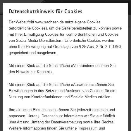
P
Portalübergreifende
o
H
Navigation
Datenschutzhinweis für Cookies
r
a
S
Bürgerschaftliches Engagement
Der Webauftritt www.sachsen.de nutzt eigene Cookies
t
u
e
(erforderliche Cookies), um die Seite bereitstellen zu können sowie
a
p
r
mit Ihrer Einwilligung Cookies für Komfortfunktionen und Cookies
l
t
v
Hauptinhalt
Engagementbörse
von Social Media Dienstleistern. Erforderliche Cookies werden
ü
i
i
ohne Ihre Einwilligung auf Grundlage von § 25 Abs. 2 Nr. 2 TTDSG
b
n
c
gespeichert und ausgelesen.
e
h
e
Ergebnisse auf Karte anzeigen
r
a
Mit einem Klick auf die Schaltfläche »Verstanden« nehmen Sie
g
l
den Hinweis zur Kenntnis.
r
t
Alles
Initiativen
Projekte
e
Mit einem Klick auf die Schaltfläche »Auswählen« können Sie
Nach Alphabet
Nach Postleitzahl
i
Einwilligungen in das Setzen und Auslesen von Cookies für die
Nutzung von Komfortfunktionen und Soziale Medien erteilen.
f
e
Ihre aktuellen Einstellungen können Sie jederzeit einsehen und
5164 Suchergebnisse in »Familie, Kinder, Jugend,
n
anpassen. Unter
Datenschutz
informieren wir Sie ausführlich
Bildung«
d
über Art und Umfang der Datenverarbeitung sowie Ihre Rechte.
e
Weitere Informationen finden Sie unter
Impressum
und
N