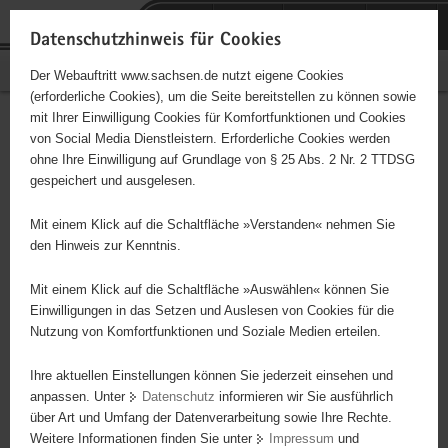
P
Portalübergreifende
o
H
Navigation
Datenschutzhinweis für Cookies
r
a
S
Bürgerschaftliches Engagement
Der Webauftritt www.sachsen.de nutzt eigene Cookies
t
u
e
(erforderliche Cookies), um die Seite bereitstellen zu können sowie
a
p
r
mit Ihrer Einwilligung Cookies für Komfortfunktionen und Cookies
l
t
v
Hauptinhalt
Engagementbörse
von Social Media Dienstleistern. Erforderliche Cookies werden
ü
i
i
ohne Ihre Einwilligung auf Grundlage von § 25 Abs. 2 Nr. 2 TTDSG
b
n
c
gespeichert und ausgelesen.
e
h
e
Ergebnisse auf Karte anzeigen
r
a
Mit einem Klick auf die Schaltfläche »Verstanden« nehmen Sie
g
l
den Hinweis zur Kenntnis.
r
t
Alles
Initiativen
Projekte
e
Mit einem Klick auf die Schaltfläche »Auswählen« können Sie
Nach Alphabet
Nach Postleitzahl
i
Einwilligungen in das Setzen und Auslesen von Cookies für die
Nutzung von Komfortfunktionen und Soziale Medien erteilen.
f
e
Ihre aktuellen Einstellungen können Sie jederzeit einsehen und
5234 Suchergebnisse in »Familie, Kinder, Jugend,
n
anpassen. Unter
Datenschutz
informieren wir Sie ausführlich
Bildung«
d
über Art und Umfang der Datenverarbeitung sowie Ihre Rechte.
e
Weitere Informationen finden Sie unter
Impressum
und
N