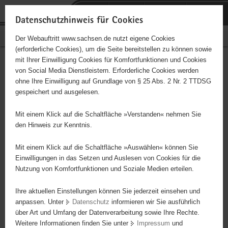
P
Portalübergreifende
o
H
Navigation
Datenschutzhinweis für Cookies
r
a
S
Bürgerschaftliches Engagement
Der Webauftritt www.sachsen.de nutzt eigene Cookies
t
u
e
(erforderliche Cookies), um die Seite bereitstellen zu können sowie
a
p
r
mit Ihrer Einwilligung Cookies für Komfortfunktionen und Cookies
l
t
v
Hauptinhalt
Engagementbörse
von Social Media Dienstleistern. Erforderliche Cookies werden
ü
i
i
ohne Ihre Einwilligung auf Grundlage von § 25 Abs. 2 Nr. 2 TTDSG
b
n
c
gespeichert und ausgelesen.
e
h
e
Ergebnisse auf Karte anzeigen
r
a
Mit einem Klick auf die Schaltfläche »Verstanden« nehmen Sie
g
l
den Hinweis zur Kenntnis.
r
t
Alles
Initiativen
Projekte
e
Mit einem Klick auf die Schaltfläche »Auswählen« können Sie
Nach Alphabet
Nach Postleitzahl
i
Einwilligungen in das Setzen und Auslesen von Cookies für die
Nutzung von Komfortfunktionen und Soziale Medien erteilen.
f
e
Ihre aktuellen Einstellungen können Sie jederzeit einsehen und
5234 Suchergebnisse in »Familie, Kinder, Jugend,
n
anpassen. Unter
Datenschutz
informieren wir Sie ausführlich
Bildung«
d
über Art und Umfang der Datenverarbeitung sowie Ihre Rechte.
e
Weitere Informationen finden Sie unter
Impressum
und
N