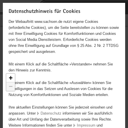
P
Portalübergreifende
o
H
Navigation
Datenschutzhinweis für Cookies
r
a
S
Bürgerschaftliches Engagement
Der Webauftritt www.sachsen.de nutzt eigene Cookies
t
u
e
(erforderliche Cookies), um die Seite bereitstellen zu können sowie
a
p
r
mit Ihrer Einwilligung Cookies für Komfortfunktionen und Cookies
l
t
v
Engagementbörse
Hauptinhalt
von Social Media Dienstleistern. Erforderliche Cookies werden
ü
i
i
ohne Ihre Einwilligung auf Grundlage von § 25 Abs. 2 Nr. 2 TTDSG
b
n
c
gespeichert und ausgelesen.
e
h
e
Ergebnisse als Liste anzeigen
r
a
Mit einem Klick auf die Schaltfläche »Verstanden« nehmen Sie
g
l
den Hinweis zur Kenntnis.
r
t
2
+
9
e
Mit einem Klick auf die Schaltfläche »Auswählen« können Sie
−
i
Einwilligungen in das Setzen und Auslesen von Cookies für die
Nutzung von Komfortfunktionen und Soziale Medien erteilen.
f
e
Ihre aktuellen Einstellungen können Sie jederzeit einsehen und
n
anpassen. Unter
Datenschutz
informieren wir Sie ausführlich
d
über Art und Umfang der Datenverarbeitung sowie Ihre Rechte.
e
Weitere Informationen finden Sie unter
Impressum
und
N