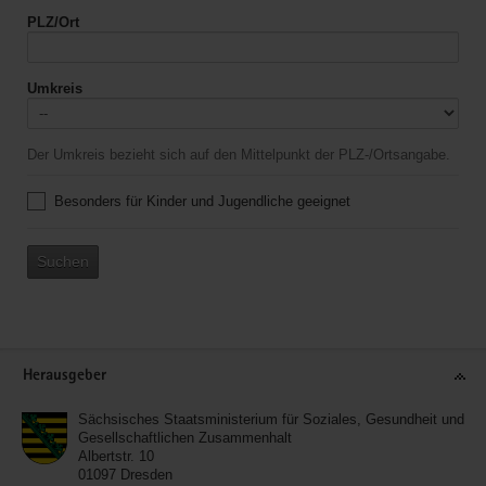
PLZ/Ort
Umkreis
Der Umkreis bezieht sich auf den Mittelpunkt der PLZ-/Ortsangabe.
Besonders für Kinder und Jugendliche geeignet
Suchen
Service
Herausgeber
Sächsisches Staatsministerium für Soziales, Gesundheit und
Gesellschaftlichen Zusammenhalt
Albertstr. 10
01097
Dresden