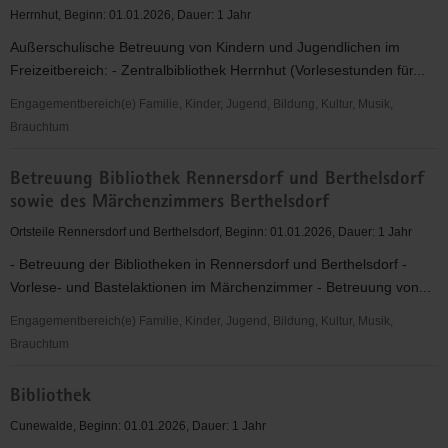
heimatkundlicher
Herrnhut, Beginn: 01.01.2026, Dauer: 1 Jahr
Forschungsergebnisse
Außerschulische Betreuung von Kindern und Jugendlichen im
Freizeitbereich: - Zentralbibliothek Herrnhut (Vorlesestunden für...
Engagementbereich(e) Familie, Kinder, Jugend, Bildung, Kultur, Musik,
Brauchtum
Außerschulische
Betreuung Bibliothek Rennersdorf und Berthelsdorf
Betreuung
sowie des Märchenzimmers Berthelsdorf
v.
Kindern
Ortsteile Rennersdorf und Berthelsdorf, Beginn: 01.01.2026, Dauer: 1 Jahr
u.
- Betreuung der Bibliotheken in Rennersdorf und Berthelsdorf -
Jugendlichen
Vorlese- und Bastelaktionen im Märchenzimmer - Betreuung von...
im
Freizeitbereich
Engagementbereich(e) Familie, Kinder, Jugend, Bildung, Kultur, Musik,
Brauchtum
Betreuung
Bibliothek
Bibliothek
Rennersdorf
Cunewalde, Beginn: 01.01.2026, Dauer: 1 Jahr
und