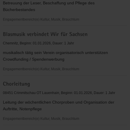
Betreuung der Leser, Beschaffung und Pflege des
Berthelsdorf
Bücherbestandes
sowie
des
Engagementbereich(e) Kultur, Musik, Brauchtum
Märchenzimmers
Bibliothek
Berthelsdorf
Blasmusik verbindet Wir für Sachsen
Chemnitz, Beginn: 01.01.2026, Dauer: 1 Jahr
musikalisch tätig sein Verein organisatorisch unterstützen
Crowdfunding / Spendenwerbung
Engagementbereich(e) Kultur, Musik, Brauchtum
Blasmusik
Chorleitung
verbindet
Wir
08451 Crimmitschau OT Lauenhain, Beginn: 01.01.2026, Dauer: 1 Jahr
für
Leitung der wöchentlichen Chorproben und Organisation der
Sachsen
Auftritte, Notenpflege
Engagementbereich(e) Kultur, Musik, Brauchtum
Chorleitung