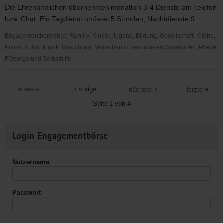
Senioren
Die Ehrenamtlichen übernehmen monatlich 3-4 Dienste am Telefon
-
bzw. Chat. Ein Tagdienst umfasst 5 Stunden, Nachtdienste 9...
soziokulturelle
Betreuung
Engagementbereich(e) Familie, Kinder, Jugend, Bildung, Gesellschaft, Kirche,
von
Politik, Kultur, Musik, Brauchtum, Menschen in besonderen Situationen, Pflege,
Senioren
Fürsorge und Selbsthilfe
Ehrenamtliche
in
erste
vorige
nächste
letzte
der
Seite 1 von 4
Telefonseelsorge
Weitere
Login Engagementbörse
Informationen
Nutzername
Passwort