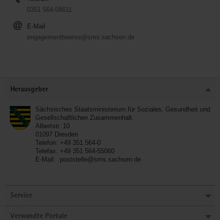
0351 564-58611
E-Mail
engagementboerse@sms.sachsen.de
Service
Herausgeber
Sächsisches Staatsministerium für Soziales, Gesundheit und
Gesellschaftlichen Zusammenhalt
Albertstr. 10
01097
Dresden
Telefon:
+49 351 564-0
Telefax:
+49 351 564-55060
E-Mail:
poststelle@sms.sachsen.de
Service
Verwandte Portale