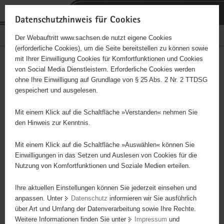
P
Portalübergreifende
o
H
Navigation
Datenschutzhinweis für Cookies
r
a
S
Bürgerschaftliches Engagement
Der Webauftritt www.sachsen.de nutzt eigene Cookies
t
u
e
(erforderliche Cookies), um die Seite bereitstellen zu können sowie
a
p
r
mit Ihrer Einwilligung Cookies für Komfortfunktionen und Cookies
l
t
v
Hauptinhalt
Engagementbörse
von Social Media Dienstleistern. Erforderliche Cookies werden
ü
i
i
ohne Ihre Einwilligung auf Grundlage von § 25 Abs. 2 Nr. 2 TTDSG
b
n
c
gespeichert und ausgelesen.
e
h
e
Ergebnisse auf Karte anzeigen
r
a
Mit einem Klick auf die Schaltfläche »Verstanden« nehmen Sie
g
l
den Hinweis zur Kenntnis.
r
t
Alles
Initiativen
Projekte
e
Mit einem Klick auf die Schaltfläche »Auswählen« können Sie
Nach Alphabet
Nach Postleitzahl
i
Einwilligungen in das Setzen und Auslesen von Cookies für die
Nutzung von Komfortfunktionen und Soziale Medien erteilen.
f
e
Ihre aktuellen Einstellungen können Sie jederzeit einsehen und
37 Suchergebnisse in »Kultur, Musik, Brauchtum«
n
anpassen. Unter
Datenschutz
informieren wir Sie ausführlich
d
über Art und Umfang der Datenverarbeitung sowie Ihre Rechte.
Arboretum Plauen im Vogtland
e
Weitere Informationen finden Sie unter
Impressum
und
N