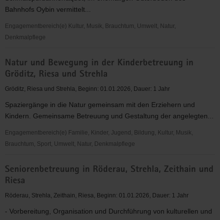
Bahnhofs Oybin vermittelt...
Engagementbereich(e) Kultur, Musik, Brauchtum, Umwelt, Natur,
Denkmalpflege
Museum
Natur und Bewegung in der Kinderbetreuung in
zur
Gröditz, Riesa und Strehla
Geschichte
der
Gröditz, Riesa und Strehla, Beginn: 01.01.2026, Dauer: 1 Jahr
Zittauer
Spaziergänge in die Natur gemeinsam mit den Erziehern und
Schmalspurbahnen
Kindern. Gemeinsame Betreuung und Gestaltung der angelegten...
Engagementbereich(e) Familie, Kinder, Jugend, Bildung, Kultur, Musik,
Brauchtum, Sport, Umwelt, Natur, Denkmalpflege
Natur
Seniorenbetreuung in Röderau, Strehla, Zeithain und
und
Riesa
Bewegung
in
Röderau, Strehla, Zeithain, Riesa, Beginn: 01.01.2026, Dauer: 1 Jahr
der
- Vorbereitung, Organisation und Durchführung von kulturellen und
Kinderbetreuung