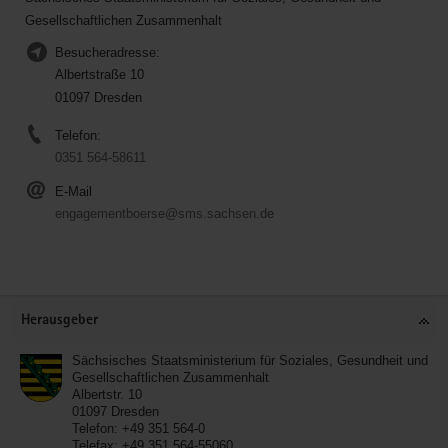
Gesellschaftlichen Zusammenhalt
Besucheradresse:
Albertstraße 10
01097 Dresden
Telefon:
0351 564-58611
E-Mail
engagementboerse@sms.sachsen.de
Service
Herausgeber
Sächsisches Staatsministerium für Soziales, Gesundheit und
Gesellschaftlichen Zusammenhalt
Albertstr. 10
01097
Dresden
Telefon:
+49 351 564-0
Telefax:
+49 351 564-55060