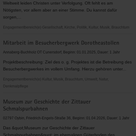
Weltweit leiden Christen unter Verfolgung. Oft fehlt es am
im
Nötigsten, vor allem aber an einer Stimme. Du kannst dafür
Veranstaltungs-
sorgen,...
und
Sanitätsdienst
Engagementbereich(e) Gesellschaft, Kirche, Politik, Kultur, Musik, Brauchtum
Material-
Mitarbeit im Besucherbergwerk Dorotheastollen
Botschafter
für
Annaberg-Buchholz OT Cunersdorf, Beginn: 01.01.2025, Dauer: 1 Jahr
verfolgte
Projektbeschreibung: Ziel des o. g. Projektes ist die Betreibung des
Christen
Besucherbergwerkes im vollem Umfang. Hierzu gehören unter...
Engagementbereich(e) Kultur, Musik, Brauchtum, Umwelt, Natur,
Denkmalpflege
Mitarbeit
Museum zur Geschichte der Zittauer
im
Schmalspurbahnen
Besucherbergwerk
Dorotheastollen
02797 Oybin, Friedrich-Engels-Straße 36, Beginn: 01.04.2026, Dauer: 1 Jahr
Das &quot;Museum zur Geschichte der Zittauer
Schmalspurbahnen&quot; im ehemaligen Güterboden des