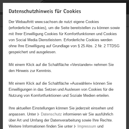
P
Portalübergreifende
o
H
Navigation
Datenschutzhinweis für Cookies
r
a
S
Bürgerschaftliches Engagement
Der Webauftritt www.sachsen.de nutzt eigene Cookies
t
u
e
(erforderliche Cookies), um die Seite bereitstellen zu können sowie
a
p
r
mit Ihrer Einwilligung Cookies für Komfortfunktionen und Cookies
l
t
v
Hauptinhalt
Engagementbörse
von Social Media Dienstleistern. Erforderliche Cookies werden
ü
i
i
ohne Ihre Einwilligung auf Grundlage von § 25 Abs. 2 Nr. 2 TTDSG
b
n
c
gespeichert und ausgelesen.
e
h
e
Ergebnisse auf Karte anzeigen
r
a
Mit einem Klick auf die Schaltfläche »Verstanden« nehmen Sie
g
l
den Hinweis zur Kenntnis.
r
t
Alles
Initiativen
Projekte
e
Mit einem Klick auf die Schaltfläche »Auswählen« können Sie
Nach Alphabet
Nach Postleitzahl
i
Einwilligungen in das Setzen und Auslesen von Cookies für die
Nutzung von Komfortfunktionen und Soziale Medien erteilen.
f
e
Ihre aktuellen Einstellungen können Sie jederzeit einsehen und
37 Suchergebnisse in »Kultur, Musik, Brauchtum«
n
anpassen. Unter
Datenschutz
informieren wir Sie ausführlich
d
über Art und Umfang der Datenverarbeitung sowie Ihre Rechte.
Kreative soziokulturelle Angebote, Kunst und Kultur
e
Weitere Informationen finden Sie unter
Impressum
und
N