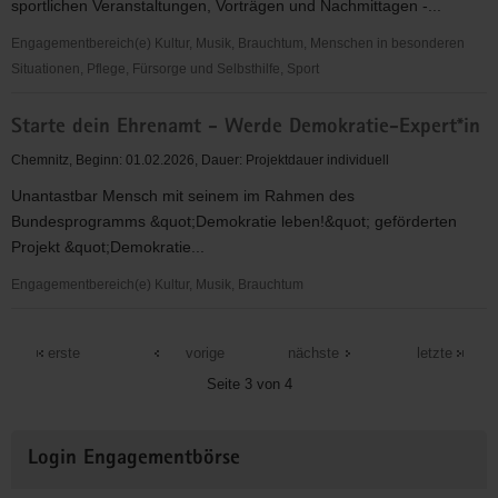
sportlichen Veranstaltungen, Vorträgen und Nachmittagen -...
in
Gröditz,
Engagementbereich(e) Kultur, Musik, Brauchtum, Menschen in besonderen
Riesa
Situationen, Pflege, Fürsorge und Selbsthilfe, Sport
und
Seniorenbetreuung
Strehla
Starte dein Ehrenamt - Werde Demokratie-Expert*in
in
Röderau,
Chemnitz, Beginn: 01.02.2026, Dauer: Projektdauer individuell
Strehla,
Unantastbar Mensch mit seinem im Rahmen des
Zeithain
Bundesprogramms &quot;Demokratie leben!&quot; geförderten
und
Projekt &quot;Demokratie...
Riesa
Engagementbereich(e) Kultur, Musik, Brauchtum
Starte
dein
erste
vorige
nächste
letzte
Ehrenamt
Seite 3 von 4
-
Werde
Weitere
Demokratie-
Login Engagementbörse
Informationen
Expert*in