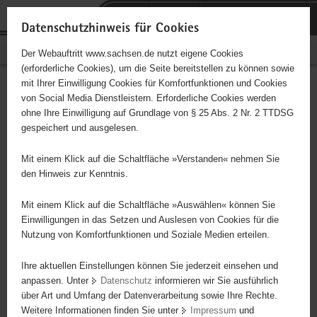
P
Portalübergreifende
o
H
Navigation
Datenschutzhinweis für Cookies
r
a
S
Bürgerschaftliches Engagement
Der Webauftritt www.sachsen.de nutzt eigene Cookies
t
u
e
(erforderliche Cookies), um die Seite bereitstellen zu können sowie
a
p
r
mit Ihrer Einwilligung Cookies für Komfortfunktionen und Cookies
l
t
v
Hauptinhalt
Engagementbörse
von Social Media Dienstleistern. Erforderliche Cookies werden
ü
i
i
ohne Ihre Einwilligung auf Grundlage von § 25 Abs. 2 Nr. 2 TTDSG
b
n
c
gespeichert und ausgelesen.
e
h
e
Ergebnisse auf Karte anzeigen
r
a
Mit einem Klick auf die Schaltfläche »Verstanden« nehmen Sie
g
l
den Hinweis zur Kenntnis.
r
t
Alles
Initiativen
Projekte
e
Mit einem Klick auf die Schaltfläche »Auswählen« können Sie
Nach Alphabet
Nach Postleitzahl
i
Einwilligungen in das Setzen und Auslesen von Cookies für die
Nutzung von Komfortfunktionen und Soziale Medien erteilen.
f
e
Ihre aktuellen Einstellungen können Sie jederzeit einsehen und
2485 Suchergebnisse in »Menschen in
n
anpassen. Unter
Datenschutz
informieren wir Sie ausführlich
besonderen Situationen«
d
über Art und Umfang der Datenverarbeitung sowie Ihre Rechte.
e
Weitere Informationen finden Sie unter
Impressum
und
N