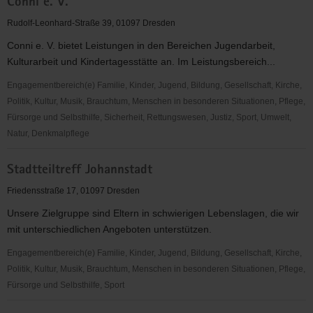
Conni e. V.
des
dfb.,
Rudolf-Leonhard-Straße 39, 01097 Dresden
Landesverband
Conni e. V. bietet Leistungen in den Bereichen Jugendarbeit,
Sachsen
Kulturarbeit und Kindertagesstätte an. Im Leistungsbereich...
e.V.
Engagementbereich(e) Familie, Kinder, Jugend, Bildung, Gesellschaft, Kirche,
Politik, Kultur, Musik, Brauchtum, Menschen in besonderen Situationen, Pflege,
Fürsorge und Selbsthilfe, Sicherheit, Rettungswesen, Justiz, Sport, Umwelt,
Natur, Denkmalpflege
Conni
Stadtteiltreff Johannstadt
e.
V.
Friedensstraße 17, 01097 Dresden
Unsere Zielgruppe sind Eltern in schwierigen Lebenslagen, die wir
mit unterschiedlichen Angeboten unterstützen.
Engagementbereich(e) Familie, Kinder, Jugend, Bildung, Gesellschaft, Kirche,
Politik, Kultur, Musik, Brauchtum, Menschen in besonderen Situationen, Pflege,
Fürsorge und Selbsthilfe, Sport
Stadtteiltreff