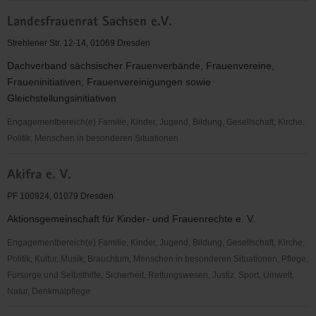
Förderverein
Landesfrauenrat Sachsen e.V.
Bürgernetz
Dresden
Strehlener Str. 12-14, 01069 Dresden
Dachverband sächsischer Frauenverbände, Frauenvereine,
Fraueninitiativen, Frauenvereinigungen sowie
Gleichstellungsinitiativen
Engagementbereich(e) Familie, Kinder, Jugend, Bildung, Gesellschaft, Kirche,
Politik, Menschen in besonderen Situationen
Landesfrauenrat
Akifra e. V.
Sachsen
e.V.
PF 100924, 01079 Dresden
Aktionsgemeinschaft für Kinder- und Frauenrechte e. V.
Engagementbereich(e) Familie, Kinder, Jugend, Bildung, Gesellschaft, Kirche,
Politik, Kultur, Musik, Brauchtum, Menschen in besonderen Situationen, Pflege,
Fürsorge und Selbsthilfe, Sicherheit, Rettungswesen, Justiz, Sport, Umwelt,
Natur, Denkmalpflege
Akifra