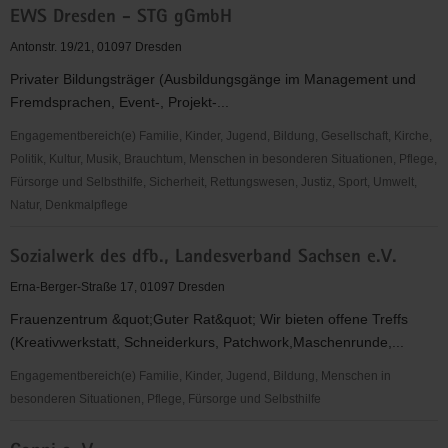
EWS Dresden - STG gGmbH
e.
V.
Antonstr. 19/21, 01097 Dresden
Privater Bildungsträger (Ausbildungsgänge im Management und
Fremdsprachen, Event-, Projekt-...
Engagementbereich(e) Familie, Kinder, Jugend, Bildung, Gesellschaft, Kirche,
Politik, Kultur, Musik, Brauchtum, Menschen in besonderen Situationen, Pflege,
Fürsorge und Selbsthilfe, Sicherheit, Rettungswesen, Justiz, Sport, Umwelt,
Natur, Denkmalpflege
EWS
Sozialwerk des dfb., Landesverband Sachsen e.V.
Dresden
-
Erna-Berger-Straße 17, 01097 Dresden
STG
Frauenzentrum &quot;Guter Rat&quot; Wir bieten offene Treffs
gGmbH
(Kreativwerkstatt, Schneiderkurs, Patchwork,Maschenrunde,...
Engagementbereich(e) Familie, Kinder, Jugend, Bildung, Menschen in
besonderen Situationen, Pflege, Fürsorge und Selbsthilfe
Sozialwerk