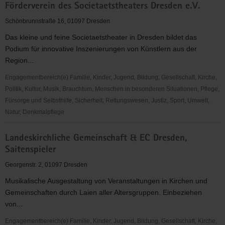
Förderverein des Societaetstheaters Dresden e.V.
Johannstadt
Schönbrunnstraße 16, 01097 Dresden
Das kleine und feine Societaetstheater in Dresden bildet das
Podium für innovative Inszenierungen von Künstlern aus der
Region...
Engagementbereich(e) Familie, Kinder, Jugend, Bildung, Gesellschaft, Kirche,
Politik, Kultur, Musik, Brauchtum, Menschen in besonderen Situationen, Pflege,
Fürsorge und Selbsthilfe, Sicherheit, Rettungswesen, Justiz, Sport, Umwelt,
Natur, Denkmalpflege
Förderverein
Landeskirchliche Gemeinschaft & EC Dresden,
des
Saitenspieler
Societaetstheaters
Dresden
Georgenstr. 2, 01097 Dresden
e.V.
Musikalische Ausgestaltung von Veranstaltungen in Kirchen und
Gemeinschaften durch Laien aller Altersgruppen. Einbeziehen
von...
Engagementbereich(e) Familie, Kinder, Jugend, Bildung, Gesellschaft, Kirche,