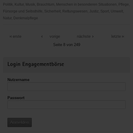
Politik, Kultur, Musik, Brauchtum, Menschen in besonderen Situationen, Pflege,
Fürsorge und Selbsthilfe, Sicherheit, Rettungswesen, Justiz, Sport, Umwelt,
Natur, Denkmalpflege
Landeskirchliche
Gemeinschaft
erste
vorige
nächste
letzte
&
Seite 8 von 249
EC
Dresden,
Weitere
Saitenspieler
Login Engagementbörse
Informationen
Nutzername
Passwort
Anmelden