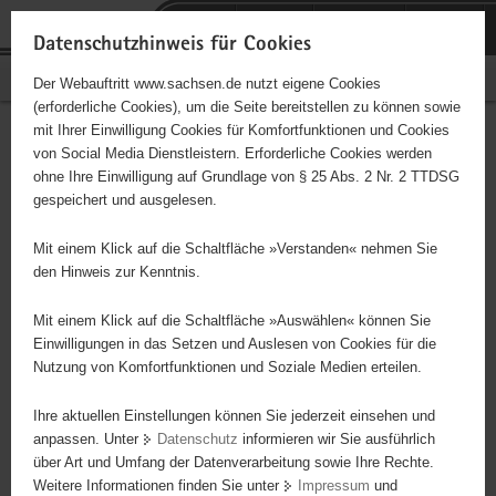
P
Portalübergreifende
o
H
Navigation
Datenschutzhinweis für Cookies
r
a
S
Bürgerschaftliches Engagement
Der Webauftritt www.sachsen.de nutzt eigene Cookies
t
u
e
(erforderliche Cookies), um die Seite bereitstellen zu können sowie
a
p
r
mit Ihrer Einwilligung Cookies für Komfortfunktionen und Cookies
l
t
v
Hauptinhalt
Engagementbörse
von Social Media Dienstleistern. Erforderliche Cookies werden
ü
i
i
ohne Ihre Einwilligung auf Grundlage von § 25 Abs. 2 Nr. 2 TTDSG
b
n
c
gespeichert und ausgelesen.
e
h
e
Ergebnisse auf Karte anzeigen
r
a
Mit einem Klick auf die Schaltfläche »Verstanden« nehmen Sie
g
l
den Hinweis zur Kenntnis.
r
t
Alles
Initiativen
Projekte
e
Mit einem Klick auf die Schaltfläche »Auswählen« können Sie
Nach Alphabet
Nach Postleitzahl
i
Einwilligungen in das Setzen und Auslesen von Cookies für die
Nutzung von Komfortfunktionen und Soziale Medien erteilen.
f
e
Ihre aktuellen Einstellungen können Sie jederzeit einsehen und
48 Suchergebnisse in »Menschen in besonderen
n
anpassen. Unter
Datenschutz
informieren wir Sie ausführlich
Situationen«
d
über Art und Umfang der Datenverarbeitung sowie Ihre Rechte.
e
Weitere Informationen finden Sie unter
Impressum
und
N