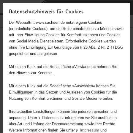
P
Portalübergreifende
o
H
Navigation
Datenschutzhinweis für Cookies
r
a
S
Bürgerschaftliches Engagement
Der Webauftritt www.sachsen.de nutzt eigene Cookies
t
u
e
(erforderliche Cookies), um die Seite bereitstellen zu können sowie
a
p
r
mit Ihrer Einwilligung Cookies für Komfortfunktionen und Cookies
l
t
v
Hauptinhalt
Engagementbörse
von Social Media Dienstleistern. Erforderliche Cookies werden
ü
i
i
ohne Ihre Einwilligung auf Grundlage von § 25 Abs. 2 Nr. 2 TTDSG
b
n
c
gespeichert und ausgelesen.
e
h
e
Ergebnisse auf Karte anzeigen
r
a
Mit einem Klick auf die Schaltfläche »Verstanden« nehmen Sie
g
l
den Hinweis zur Kenntnis.
r
t
Alles
Initiativen
Projekte
e
Mit einem Klick auf die Schaltfläche »Auswählen« können Sie
Nach Alphabet
Nach Postleitzahl
i
Einwilligungen in das Setzen und Auslesen von Cookies für die
Nutzung von Komfortfunktionen und Soziale Medien erteilen.
f
e
Ihre aktuellen Einstellungen können Sie jederzeit einsehen und
48 Suchergebnisse in »Menschen in besonderen
n
anpassen. Unter
Datenschutz
informieren wir Sie ausführlich
Situationen«
d
über Art und Umfang der Datenverarbeitung sowie Ihre Rechte.
e
Weitere Informationen finden Sie unter
Impressum
und
N