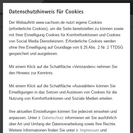
P
Portalübergreifende
o
H
Navigation
Datenschutzhinweis für Cookies
r
a
S
Bürgerschaftliches Engagement
Der Webauftritt www.sachsen.de nutzt eigene Cookies
t
u
e
(erforderliche Cookies), um die Seite bereitstellen zu können sowie
a
p
r
mit Ihrer Einwilligung Cookies für Komfortfunktionen und Cookies
l
t
v
Hauptinhalt
Engagementbörse
von Social Media Dienstleistern. Erforderliche Cookies werden
ü
i
i
ohne Ihre Einwilligung auf Grundlage von § 25 Abs. 2 Nr. 2 TTDSG
b
n
c
gespeichert und ausgelesen.
e
h
e
Ergebnisse auf Karte anzeigen
r
a
Mit einem Klick auf die Schaltfläche »Verstanden« nehmen Sie
g
l
den Hinweis zur Kenntnis.
r
t
Alles
Initiativen
Projekte
e
Mit einem Klick auf die Schaltfläche »Auswählen« können Sie
Nach Alphabet
Nach Postleitzahl
i
Einwilligungen in das Setzen und Auslesen von Cookies für die
Nutzung von Komfortfunktionen und Soziale Medien erteilen.
f
e
Ihre aktuellen Einstellungen können Sie jederzeit einsehen und
2437 Suchergebnisse in »Menschen in
n
anpassen. Unter
Datenschutz
informieren wir Sie ausführlich
besonderen Situationen«
d
über Art und Umfang der Datenverarbeitung sowie Ihre Rechte.
e
Weitere Informationen finden Sie unter
Impressum
und
N