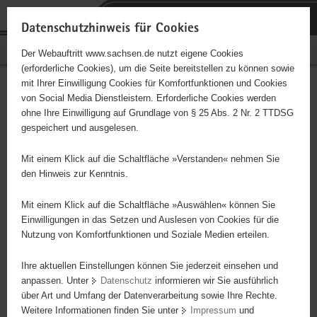
P
Portalübergreifende
o
H
Navigation
Datenschutzhinweis für Cookies
r
a
S
Bürgerschaftliches Engagement
Der Webauftritt www.sachsen.de nutzt eigene Cookies
t
u
e
(erforderliche Cookies), um die Seite bereitstellen zu können sowie
a
p
r
mit Ihrer Einwilligung Cookies für Komfortfunktionen und Cookies
l
t
v
Hauptinhalt
Engagementbörse
von Social Media Dienstleistern. Erforderliche Cookies werden
ü
i
i
ohne Ihre Einwilligung auf Grundlage von § 25 Abs. 2 Nr. 2 TTDSG
b
n
c
gespeichert und ausgelesen.
e
h
e
Ergebnisse auf Karte anzeigen
r
a
Mit einem Klick auf die Schaltfläche »Verstanden« nehmen Sie
g
l
den Hinweis zur Kenntnis.
r
t
Alles
Initiativen
Projekte
e
Mit einem Klick auf die Schaltfläche »Auswählen« können Sie
Nach Alphabet
Nach Postleitzahl
i
Einwilligungen in das Setzen und Auslesen von Cookies für die
Nutzung von Komfortfunktionen und Soziale Medien erteilen.
f
e
Ihre aktuellen Einstellungen können Sie jederzeit einsehen und
2485 Suchergebnisse in »Menschen in
n
anpassen. Unter
Datenschutz
informieren wir Sie ausführlich
besonderen Situationen«
d
über Art und Umfang der Datenverarbeitung sowie Ihre Rechte.
e
Weitere Informationen finden Sie unter
Impressum
und
N