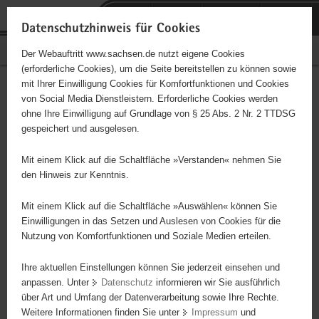
P
Portalübergreifende
o
H
Navigation
Datenschutzhinweis für Cookies
r
a
S
Bürgerschaftliches Engagement
Der Webauftritt www.sachsen.de nutzt eigene Cookies
t
u
e
(erforderliche Cookies), um die Seite bereitstellen zu können sowie
a
p
r
mit Ihrer Einwilligung Cookies für Komfortfunktionen und Cookies
l
t
v
Hauptinhalt
Engagementbörse
von Social Media Dienstleistern. Erforderliche Cookies werden
ü
i
i
ohne Ihre Einwilligung auf Grundlage von § 25 Abs. 2 Nr. 2 TTDSG
b
n
c
gespeichert und ausgelesen.
e
h
e
Ergebnisse auf Karte anzeigen
r
a
Mit einem Klick auf die Schaltfläche »Verstanden« nehmen Sie
g
l
den Hinweis zur Kenntnis.
r
t
Alles
Initiativen
Projekte
e
Mit einem Klick auf die Schaltfläche »Auswählen« können Sie
Nach Alphabet
Nach Postleitzahl
i
Einwilligungen in das Setzen und Auslesen von Cookies für die
Nutzung von Komfortfunktionen und Soziale Medien erteilen.
f
e
Ihre aktuellen Einstellungen können Sie jederzeit einsehen und
48 Suchergebnisse in »Menschen in besonderen
n
anpassen. Unter
Datenschutz
informieren wir Sie ausführlich
Situationen«
d
über Art und Umfang der Datenverarbeitung sowie Ihre Rechte.
e
Weitere Informationen finden Sie unter
Impressum
und
N