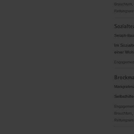
Brauchtum, 
Rettungswes
*nea
Sozialt
e.V.
Seraph-Bau
Im Sozial
einer Woh
Engagement
Sozialtea
Brockm
Soziother
Zentrum
Markgrafena
Crimmitsc
Selbsthil
Engagementbe
Brauchtum, 
Rettungswes
Brockman