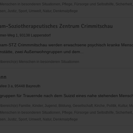
Menschen in besonderen Situationen, Pflege, Fürsorge und Selbsthilfe, Sicherheit,
en, Justiz, Sport, Umwelt, Natur, Denkmalpflege
eam-Soziotherapeutisches Zentrum Crimmitschau
mer-Weg 1, 93138 Lappersdorf
team-STZ Crimmmitschau werden erwachsene psychisch kranke Mensc
nstätte, zwei Außenwohngruppen und dem...
bereich(e) Menschen in besonderen Situationen
m-
ann
apeutisches
llee 3 a, 95448 Bayreuth
hau
fegruppen für Trauernde nach dem Suizid eines nahe stehenden Mensc
reich(e) Familie, Kinder, Jugend, Bildung, Gesellschaft, Kirche, Politik, Kultur, M
Menschen in besonderen Situationen, Pflege, Fürsorge und Selbsthilfe, Sicherheit,
en, Justiz, Sport, Umwelt, Natur, Denkmalpflege
n