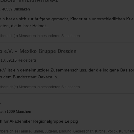
NSDORF INTERNATIONAL
rda
21, 46539 Dinslaken
in hat es sich zur Aufgabe gemacht, Kinder aus unterschiedlichen Kri
eten, die in ihrer Heimat...
bereich(e) Menschen in besonderen Situationen
SDORF
o e.V. - Mexiko Gruppe Dresden
TIONAL
. 10, 69115 Heidelberg
.V. ist ein gemeinnütziger Zusammenschluss, der die indigene Basiso
 dem Bundesstaat Oaxaca in...
bereich(e) Menschen in besonderen Situationen
.
aße, 81669 München
h für Akademiker Regionalgruppe Leipzig
reich(e) Familie, Kinder, Jugend, Bildung, Gesellschaft, Kirche, Politik, Kultur, M