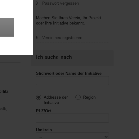
Passwort vergessen
Machen Sie Ihren Verein, Ihr Projekt
oder Ihre Initiative bekannt.
tzigen
Verein neu registrieren
usik,
Ich suche nach
Stichwort oder Name der Initiative
rlitz
Addresse der
Region
Initiative
usik,
PLZ/Ort
Umkreis