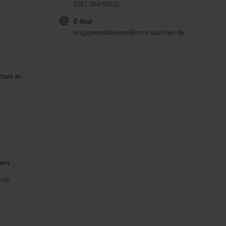
0351 564-58611
E-Mail
engagementboerse@sms.sachsen.de
hen in
hen
usik,