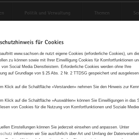
en
Politik und Verwaltung
Themen
Se
schutzhinweis für Cookies
Schriftgröße anpassen
Kontr
auftritt www.sachsen.de nutzt eigene Cookies (erforderliche Cookies), um die
tellen zu können sowie mit Ihrer Einwilligung Cookies für Komfortfunktionen u
t
agementbörse
 von Social Media Dienstleistern. Erforderliche Cookies werden ohne Ihre
igung auf Grundlage von § 25 Abs. 2 Nr. 2 TTDSG gespeichert und ausgelesen
isse auf Karte anzeigen
em Klick auf die Schaltfläche »Verstanden« nehmen Sie den Hinweis zur Kenn
em Klick auf die Schaltfläche »Auswählen« können Sie Einwilligungen in das 
Initiativen
Projekte
Nach Alphabet
Nach Post
lesen von Cookies für die Nutzung von Komfortfunktionen und Soziale Medie
tuellen Einstellungen können Sie jederzeit einsehen und anpassen. Unter
7 Suchergebnisse in »Menschen in besonderen Situatio
nschutz
informieren wir Sie ausführlich über Art und Umfang der Datenverarbe