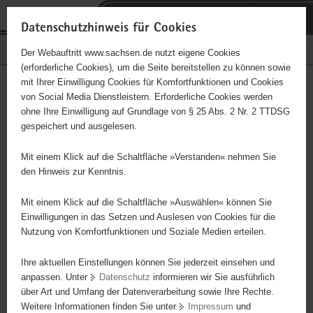
P
Portalübergreifende
o
H
Navigation
Datenschutzhinweis für Cookies
r
a
S
Bürgerschaftliches Engagement
Der Webauftritt www.sachsen.de nutzt eigene Cookies
t
u
e
(erforderliche Cookies), um die Seite bereitstellen zu können sowie
a
p
r
mit Ihrer Einwilligung Cookies für Komfortfunktionen und Cookies
l
t
v
Hauptinhalt
Engagementbörse
von Social Media Dienstleistern. Erforderliche Cookies werden
ü
i
i
ohne Ihre Einwilligung auf Grundlage von § 25 Abs. 2 Nr. 2 TTDSG
b
n
c
gespeichert und ausgelesen.
e
h
e
Ergebnisse auf Karte anzeigen
r
a
Mit einem Klick auf die Schaltfläche »Verstanden« nehmen Sie
g
l
den Hinweis zur Kenntnis.
r
t
Alles
Initiativen
Projekte
e
Mit einem Klick auf die Schaltfläche »Auswählen« können Sie
Nach Alphabet
Nach Postleitzahl
i
Einwilligungen in das Setzen und Auslesen von Cookies für die
Nutzung von Komfortfunktionen und Soziale Medien erteilen.
f
e
Ihre aktuellen Einstellungen können Sie jederzeit einsehen und
2437 Suchergebnisse in »Menschen in
n
anpassen. Unter
Datenschutz
informieren wir Sie ausführlich
besonderen Situationen«
d
über Art und Umfang der Datenverarbeitung sowie Ihre Rechte.
e
Weitere Informationen finden Sie unter
Impressum
und
N