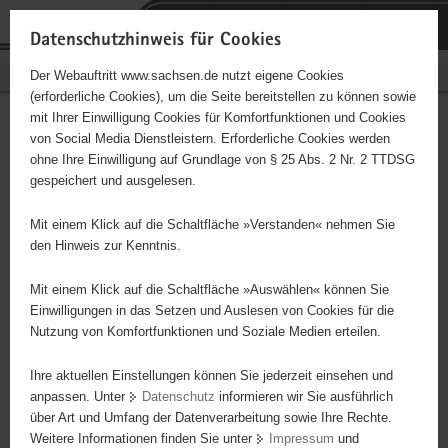
P
Portalübergreifende
o
H
Navigation
Datenschutzhinweis für Cookies
r
a
S
Bürgerschaftliches Engagement
Der Webauftritt www.sachsen.de nutzt eigene Cookies
t
u
e
(erforderliche Cookies), um die Seite bereitstellen zu können sowie
a
p
r
mit Ihrer Einwilligung Cookies für Komfortfunktionen und Cookies
l
t
v
Hauptinhalt
Engagementbörse
von Social Media Dienstleistern. Erforderliche Cookies werden
ü
i
i
ohne Ihre Einwilligung auf Grundlage von § 25 Abs. 2 Nr. 2 TTDSG
b
n
c
gespeichert und ausgelesen.
e
h
e
Ergebnisse auf Karte anzeigen
r
a
Mit einem Klick auf die Schaltfläche »Verstanden« nehmen Sie
g
l
den Hinweis zur Kenntnis.
r
t
Alles
Initiativen
Projekte
e
Mit einem Klick auf die Schaltfläche »Auswählen« können Sie
Nach Alphabet
Nach Postleitzahl
i
Einwilligungen in das Setzen und Auslesen von Cookies für die
Nutzung von Komfortfunktionen und Soziale Medien erteilen.
f
e
Ihre aktuellen Einstellungen können Sie jederzeit einsehen und
2437 Suchergebnisse in »Menschen in
n
anpassen. Unter
Datenschutz
informieren wir Sie ausführlich
besonderen Situationen«
d
über Art und Umfang der Datenverarbeitung sowie Ihre Rechte.
e
Weitere Informationen finden Sie unter
Impressum
und
N