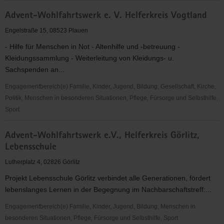
Admin
Advent-Wohlfahrtswerk e. V. Helferkreis Vogtland
Engelstraße 15, 08523 Plauen
- Hilfe für Menschen in Not - Altenhilfe und -betreuung -
Kleidungssammlung - Weiterleitung von Kleidungs- u.
Sachspenden an...
Engagementbereich(e) Familie, Kinder, Jugend, Bildung, Gesellschaft, Kirche,
Politik, Menschen in besonderen Situationen, Pflege, Fürsorge und Selbsthilfe,
Sport
Advent-
Advent-Wohlfahrtswerk e.V., Helferkreis Görlitz,
Wohlfahrtswerk
Lebensschule
e.
V.
Lutherplatz 4, 02826 Görlitz
Helferkreis
Projekt Lebensschule Görlitz verbindet alle Generationen, fördert
Vogtland
lebenslanges Lernen in der Begegnung im Nachbarschaftstreff:...
Engagementbereich(e) Familie, Kinder, Jugend, Bildung, Menschen in
besonderen Situationen, Pflege, Fürsorge und Selbsthilfe, Sport