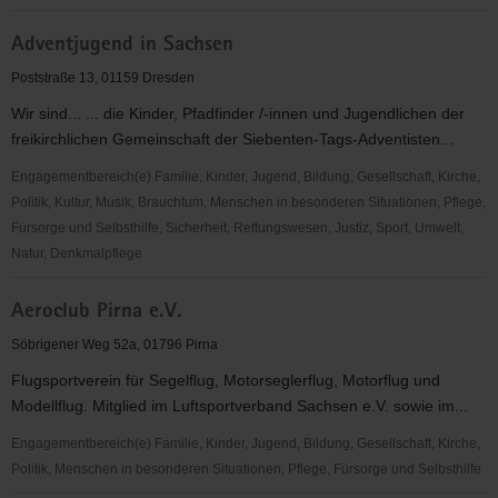
Advent-
Adventjugend in Sachsen
Wohlfahrtswerk
e.V.,
Poststraße 13, 01159 Dresden
Helferkreis
Wir sind... ... die Kinder, Pfadfinder /-innen und Jugendlichen der
Görlitz,
freikirchlichen Gemeinschaft der Siebenten-Tags-Adventisten...
Lebensschule
Engagementbereich(e) Familie, Kinder, Jugend, Bildung, Gesellschaft, Kirche,
Politik, Kultur, Musik, Brauchtum, Menschen in besonderen Situationen, Pflege,
Fürsorge und Selbsthilfe, Sicherheit, Rettungswesen, Justiz, Sport, Umwelt,
Natur, Denkmalpflege
Adventjugend
Aeroclub Pirna e.V.
in
Sachsen
Söbrigener Weg 52a, 01796 Pirna
Flugsportverein für Segelflug, Motorseglerflug, Motorflug und
Modellflug. Mitglied im Luftsportverband Sachsen e.V. sowie im...
Engagementbereich(e) Familie, Kinder, Jugend, Bildung, Gesellschaft, Kirche,
Politik, Menschen in besonderen Situationen, Pflege, Fürsorge und Selbsthilfe