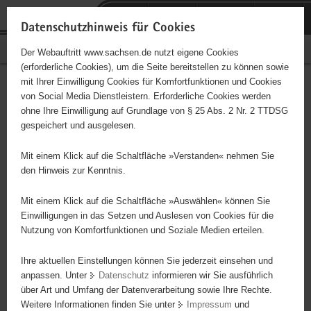
P
Portalübergreifende
o
H
Navigation
Datenschutzhinweis für Cookies
r
a
S
Bürgerschaftliches Engagement
Der Webauftritt www.sachsen.de nutzt eigene Cookies
t
u
e
(erforderliche Cookies), um die Seite bereitstellen zu können sowie
a
p
r
mit Ihrer Einwilligung Cookies für Komfortfunktionen und Cookies
l
t
v
Hauptinhalt
Engagementbörse
von Social Media Dienstleistern. Erforderliche Cookies werden
ü
i
i
ohne Ihre Einwilligung auf Grundlage von § 25 Abs. 2 Nr. 2 TTDSG
b
n
c
gespeichert und ausgelesen.
e
h
e
Ergebnisse auf Karte anzeigen
r
a
Mit einem Klick auf die Schaltfläche »Verstanden« nehmen Sie
g
l
den Hinweis zur Kenntnis.
r
t
Alles
Initiativen
Projekte
e
Mit einem Klick auf die Schaltfläche »Auswählen« können Sie
Nach Alphabet
Nach Postleitzahl
i
Einwilligungen in das Setzen und Auslesen von Cookies für die
Nutzung von Komfortfunktionen und Soziale Medien erteilen.
f
e
Ihre aktuellen Einstellungen können Sie jederzeit einsehen und
2437 Suchergebnisse in »Menschen in
n
anpassen. Unter
Datenschutz
informieren wir Sie ausführlich
besonderen Situationen«
d
über Art und Umfang der Datenverarbeitung sowie Ihre Rechte.
e
Weitere Informationen finden Sie unter
Impressum
und
N