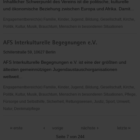
Inhaltlicher Schwerpunkt des Vereins ist die politische, kulturelle
(AFGiD)
und ökonomische Beziehung zwischen Europa und Afrika. Damit...
e.V.
Engagementbereich(e) Familie, Kinder, Jugend, Bildung, Gesellschaft, Kirche,
Politik, Kultur, Musik, Brauchtum, Menschen in besonderen Situationen
Afropa
AFS Interkulturelle Begegnungen e.V.
e.
V.
Schillerstraße 59, 10627 Berlin
AFS Interkulturelle Begegnungen e.V. ist eine der größten und
ältesten gemeinnützigen Jugendaustauschorganisationen
weltweit...
Engagementbereich(e) Familie, Kinder, Jugend, Bildung, Gesellschaft, Kirche,
Politik, Kultur, Musik, Brauchtum, Menschen in besonderen Situationen, Pflege,
Fürsorge und Selbsthilfe, Sicherheit, Rettungswesen, Justiz, Sport, Umwelt,
Natur, Denkmalpflege
AFS
Interkulturelle
erste
vorige
nächste
letzte
Begegnungen
Seite 7 von 244