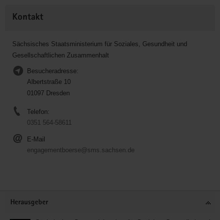
Kontakt
Sächsisches Staatsministerium für Soziales, Gesundheit und
Gesellschaftlichen Zusammenhalt
Besucheradresse:
Albertstraße 10
01097 Dresden
Telefon:
0351 564-58611
E-Mail
engagementboerse@sms.sachsen.de
Service
Herausgeber