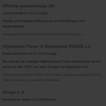
Aeroclub
Affinitas gemeinnützige UG
Pirna
e.V.
Lumumbastraße 12, 04155 Leipzig
Soziale und inegrative Betreuung von Flüchtlingen und
Asylbewerbern.
Engagementbereich(e) Menschen in besonderen Situationen
Affinitas
Afghanistan Forum in Deutschland (AFGiD) e.V.
gemeinnützige
UG
Brandvorwerkstraße 52-54, 04275 Leipzig
Der damals als Leipziger Afghanisches Forum bezeichnete Verein
wurde im Jahr 2017 von einer Gruppe von Menschen mit...
Engagementbereich(e) Familie, Kinder, Jugend, Bildung, Gesellschaft, Kirche,
Politik, Menschen in besonderen Situationen
Afghanistan
Afropa e. V.
Forum
in
Königsbrücker Straße 13, 01099 Dresden
Deutschland