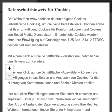
P
Portalübergreifende
o
H
Navigation
Datenschutzhinweis für Cookies
r
a
S
Bürgerschaftliches Engagement
Der Webauftritt www.sachsen.de nutzt eigene Cookies
t
u
e
(erforderliche Cookies), um die Seite bereitstellen zu können sowie
a
p
r
mit Ihrer Einwilligung Cookies für Komfortfunktionen und Cookies
l
t
v
Engagementbörse
Hauptinhalt
von Social Media Dienstleistern. Erforderliche Cookies werden
ü
i
i
ohne Ihre Einwilligung auf Grundlage von § 25 Abs. 2 Nr. 2 TTDSG
b
n
c
gespeichert und ausgelesen.
e
h
e
Ergebnisse als Liste anzeigen
r
a
Mit einem Klick auf die Schaltfläche »Verstanden« nehmen Sie
g
l
den Hinweis zur Kenntnis.
r
t
+
e
Mit einem Klick auf die Schaltfläche »Auswählen« können Sie
−
i
Einwilligungen in das Setzen und Auslesen von Cookies für die
Nutzung von Komfortfunktionen und Soziale Medien erteilen.
f
e
Ihre aktuellen Einstellungen können Sie jederzeit einsehen und
n
anpassen. Unter
Datenschutz
informieren wir Sie ausführlich
d
über Art und Umfang der Datenverarbeitung sowie Ihre Rechte.
e
Weitere Informationen finden Sie unter
Impressum
und
N