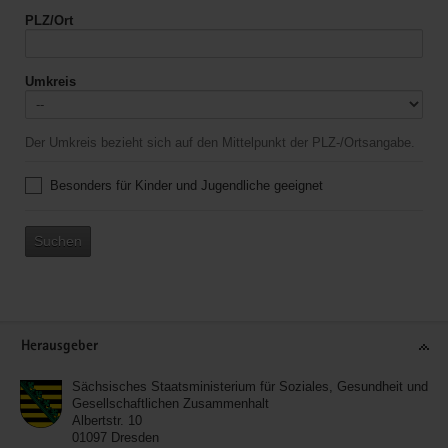
PLZ/Ort
Umkreis
Der Umkreis bezieht sich auf den Mittelpunkt der PLZ-/Ortsangabe.
Besonders für Kinder und Jugendliche geeignet
Suchen
Service
Herausgeber
Sächsisches Staatsministerium für Soziales, Gesundheit und
Gesellschaftlichen Zusammenhalt
Albertstr. 10
01097
Dresden