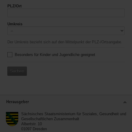
PLZ/Ort
Umkreis
Der Umkreis bezieht sich auf den Mittelpunkt der PLZ-/Ortsangabe.
Besonders für Kinder und Jugendliche geeignet
Suchen
Service
Herausgeber
Sächsisches Staatsministerium für Soziales, Gesundheit und
Gesellschaftlichen Zusammenhalt
Albertstr. 10
01097
Dresden