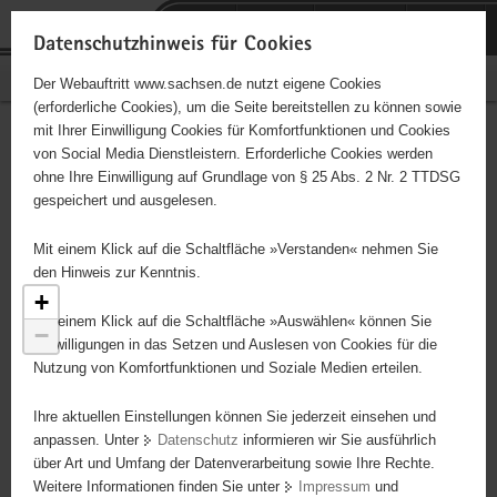
P
Portalübergreifende
o
H
Navigation
Datenschutzhinweis für Cookies
r
a
S
Bürgerschaftliches Engagement
Der Webauftritt www.sachsen.de nutzt eigene Cookies
t
u
e
(erforderliche Cookies), um die Seite bereitstellen zu können sowie
a
p
r
mit Ihrer Einwilligung Cookies für Komfortfunktionen und Cookies
l
t
v
Engagementbörse
Hauptinhalt
von Social Media Dienstleistern. Erforderliche Cookies werden
ü
i
i
ohne Ihre Einwilligung auf Grundlage von § 25 Abs. 2 Nr. 2 TTDSG
b
n
c
gespeichert und ausgelesen.
e
h
e
Ergebnisse als Liste anzeigen
r
a
Mit einem Klick auf die Schaltfläche »Verstanden« nehmen Sie
g
l
den Hinweis zur Kenntnis.
r
t
+
e
Mit einem Klick auf die Schaltfläche »Auswählen« können Sie
−
i
Einwilligungen in das Setzen und Auslesen von Cookies für die
Nutzung von Komfortfunktionen und Soziale Medien erteilen.
f
e
Ihre aktuellen Einstellungen können Sie jederzeit einsehen und
n
anpassen. Unter
Datenschutz
informieren wir Sie ausführlich
d
über Art und Umfang der Datenverarbeitung sowie Ihre Rechte.
e
Weitere Informationen finden Sie unter
Impressum
und
N