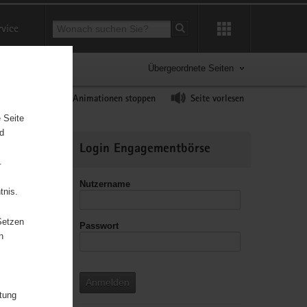
Suchbegriff
rvice
Suche starten
Übergeordnete Seiten
ast erhöhen
Animationen stoppen
Seite vorlesen
 Seite
nd
Weitere
Login Engagementbörse
Informationen
.
Nutzername
tnis.
Setzen
Passwort
leitzahl
n
Anmelden
e«
itung