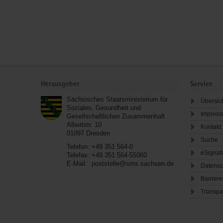
Service
Herausgeber
Service
Sächsisches Staatsministerium für
Übersic
Soziales, Gesundheit und
Impres
Gesellschaftlichen Zusammenhalt
Albertstr. 10
Kontakt
01097
Dresden
Suche
Telefon:
+49 351 564-0
eSignat
Telefax:
+49 351 564-55060
E-Mail:
poststelle@sms.sachsen.de
Datensc
Barriere
Transpa