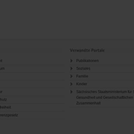
Verwandte Portale
ht
Publikationen
sum
Soziales
Familie
Kinder
ur
Sächsisches Staatsministerium für 
Gesundheit und Gesellschaftlichen
hutz
Zusammenhalt
freiheit
renzgesetz