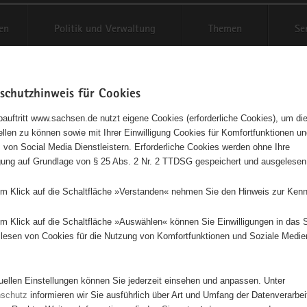
en
Politik und Verwaltung
Themen
Se
schutzhinweis für Cookies
Schriftgröße anpassen
Kontr
auftritt www.sachsen.de nutzt eigene Cookies (erforderliche Cookies), um die
tellen zu können sowie mit Ihrer Einwilligung Cookies für Komfortfunktionen u
t
agementbörse
 von Social Media Dienstleistern. Erforderliche Cookies werden ohne Ihre
igung auf Grundlage von § 25 Abs. 2 Nr. 2 TTDSG gespeichert und ausgelesen
isse auf Karte anzeigen
em Klick auf die Schaltfläche »Verstanden« nehmen Sie den Hinweis zur Kenn
em Klick auf die Schaltfläche »Auswählen« können Sie Einwilligungen in das 
Initiativen
Projekte
Nach Alphabet
Nach Post
lesen von Cookies für die Nutzung von Komfortfunktionen und Soziale Medie
tuellen Einstellungen können Sie jederzeit einsehen und anpassen. Unter
950 Suchergebnisse in »Pflege, Fürsorge und Selbsthilf
nschutz
informieren wir Sie ausführlich über Art und Umfang der Datenverarbe