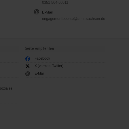
0351 564-58611
E-Mail
engagementboerse@sms.sachsen.de
Seite empfehlen
Facebook
X (vormals Twitter)
E-Mail
Soziales,