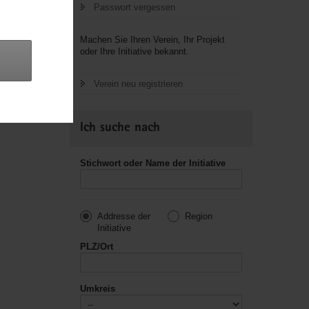
Passwort vergessen
letzte
Machen Sie Ihren Verein, Ihr Projekt
oder Ihre Initiative bekannt.
Verein neu registrieren
Ich suche nach
Stichwort oder Name der Initiative
Addresse der
Region
Initiative
PLZ/Ort
Umkreis