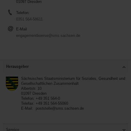
01097 Dresden
Telefon:
0351 564-58611
E-Mail
engagementboerse@sms.sachsen.de
Service
Herausgeber
Sächsisches Staatsministerium für Soziales, Gesundheit und
Gesellschaftlichen Zusammenhalt
Albertstr. 10
01097
Dresden
Telefon:
+49 351 564-0
Telefax:
+49 351 564-55060
E-Mail:
poststelle@sms.sachsen.de
Service