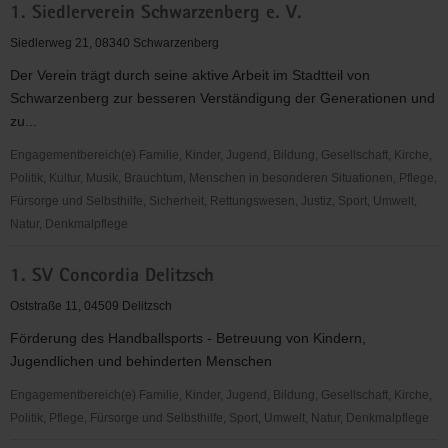
Schildau
1. Siedlerverein Schwarzenberg e. V.
Selbsthilfegruppe
für
Siedlerweg 21, 08340 Schwarzenberg
Alkohol-
Der Verein trägt durch seine aktive Arbeit im Stadtteil von
und
Schwarzenberg zur besseren Verständigung der Generationen und
Medikamentengefährdete
zu...
Hoyerswerda
e.V.
Engagementbereich(e) Familie, Kinder, Jugend, Bildung, Gesellschaft, Kirche,
Politik, Kultur, Musik, Brauchtum, Menschen in besonderen Situationen, Pflege,
Fürsorge und Selbsthilfe, Sicherheit, Rettungswesen, Justiz, Sport, Umwelt,
Natur, Denkmalpflege
1.
1. SV Concordia Delitzsch
Siedlerverein
Schwarzenberg
Oststraße 11, 04509 Delitzsch
e.
Förderung des Handballsports - Betreuung von Kindern,
V.
Jugendlichen und behinderten Menschen
Engagementbereich(e) Familie, Kinder, Jugend, Bildung, Gesellschaft, Kirche,
Politik, Pflege, Fürsorge und Selbsthilfe, Sport, Umwelt, Natur, Denkmalpflege