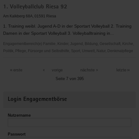
1.
1. Volleyballclub Riesa 92
SV
Concordia
Am Kalkberg 68A, 01591 Riesa
Delitzsch
1. Training weibl. Jugend A-D in der Sportart Volleyball 2. Training
Damen in der Sportart Volleyball 3. Volleyballtraining in...
Engagementbereich(e) Familie, Kinder, Jugend, Bildung, Gesellschaft, Kirche,
Politik, Pflege, Fürsorge und Selbsthilfe, Sport, Umwelt, Natur, Denkmalpflege
1.
Volleyballclub
erste
vorige
nächste
letzte
Riesa
Seite 7 von 395
92
Weitere
Login Engagementbörse
Informationen
Nutzername
Passwort