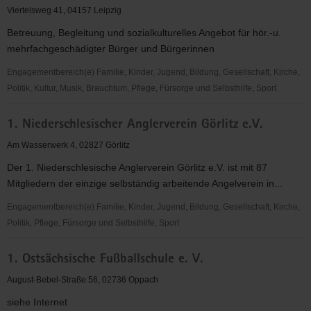
Schwerhörigenbund
Viertelsweg 41, 04157 Leipzig
1913
Betreuung, Begleitung und sozialkulturelles Angebot für hör.-u.
e.V.
mehrfachgeschädigter Bürger und Bürgerinnen
Engagementbereich(e) Familie, Kinder, Jugend, Bildung, Gesellschaft, Kirche,
Politik, Kultur, Musik, Brauchtum, Pflege, Fürsorge und Selbsthilfe, Sport
1.
1. Niederschlesischer Anglerverein Görlitz e.V.
Leipziger
Schwerhörigenverein
Am Wasserwerk 4, 02827 Görlitz
1913
Der 1. Niederschlesische Anglerverein Görlitz e.V. ist mit 87
e.V.
Mitgliedern der einzige selbständig arbeitende Angelverein in...
Engagementbereich(e) Familie, Kinder, Jugend, Bildung, Gesellschaft, Kirche,
Politik, Pflege, Fürsorge und Selbsthilfe, Sport
1.
1. Ostsächsische Fußballschule e. V.
Niederschlesischer
Anglerverein
August-Bebel-Straße 56, 02736 Oppach
Görlitz
siehe Internet
e.V.