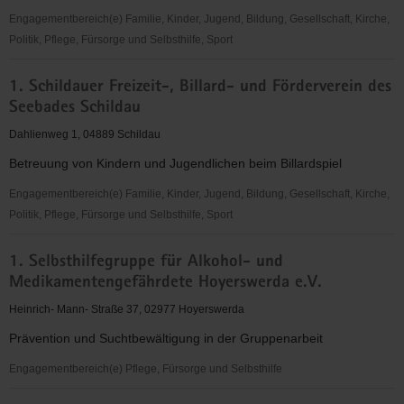
Engagementbereich(e) Familie, Kinder, Jugend, Bildung, Gesellschaft, Kirche,
Politik, Pflege, Fürsorge und Selbsthilfe, Sport
1.
1. Schildauer Freizeit-, Billard- und Förderverein des
Ostsächsische
Seebades Schildau
Fußballschule
e.
Dahlienweg 1, 04889 Schildau
V.
Betreuung von Kindern und Jugendlichen beim Billardspiel
Engagementbereich(e) Familie, Kinder, Jugend, Bildung, Gesellschaft, Kirche,
Politik, Pflege, Fürsorge und Selbsthilfe, Sport
1.
1. Selbsthilfegruppe für Alkohol- und
Schildauer
Medikamentengefährdete Hoyerswerda e.V.
Freizeit-,
Billard-
Heinrich- Mann- Straße 37, 02977 Hoyerswerda
und
Prävention und Suchtbewältigung in der Gruppenarbeit
Förderverein
des
Engagementbereich(e) Pflege, Fürsorge und Selbsthilfe
Seebades
1.