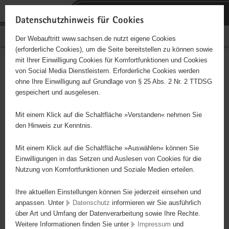
P
Portalübergreifende
o
H
Navigation
Datenschutzhinweis für Cookies
r
a
S
Bürgerschaftliches Engagement
Der Webauftritt www.sachsen.de nutzt eigene Cookies
t
u
e
(erforderliche Cookies), um die Seite bereitstellen zu können sowie
a
p
r
mit Ihrer Einwilligung Cookies für Komfortfunktionen und Cookies
l
t
v
Hauptinhalt
Engagementbörse
von Social Media Dienstleistern. Erforderliche Cookies werden
ü
i
i
ohne Ihre Einwilligung auf Grundlage von § 25 Abs. 2 Nr. 2 TTDSG
b
n
c
gespeichert und ausgelesen.
e
h
e
Ergebnisse auf Karte anzeigen
r
a
Mit einem Klick auf die Schaltfläche »Verstanden« nehmen Sie
g
l
den Hinweis zur Kenntnis.
r
t
Alles
Initiativen
Projekte
e
Mit einem Klick auf die Schaltfläche »Auswählen« können Sie
Nach Alphabet
Nach Postleitzahl
i
Einwilligungen in das Setzen und Auslesen von Cookies für die
Nutzung von Komfortfunktionen und Soziale Medien erteilen.
f
e
Ihre aktuellen Einstellungen können Sie jederzeit einsehen und
3950 Suchergebnisse in »Pflege, Fürsorge und
n
anpassen. Unter
Datenschutz
informieren wir Sie ausführlich
Selbsthilfe«
d
über Art und Umfang der Datenverarbeitung sowie Ihre Rechte.
e
Weitere Informationen finden Sie unter
Impressum
und
N