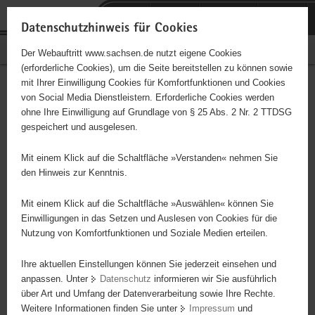
P
Portalübergreifende
o
H
Navigation
Datenschutzhinweis für Cookies
r
a
S
Bürgerschaftliches Engagement
Der Webauftritt www.sachsen.de nutzt eigene Cookies
t
u
e
(erforderliche Cookies), um die Seite bereitstellen zu können sowie
a
p
r
mit Ihrer Einwilligung Cookies für Komfortfunktionen und Cookies
l
t
v
Hauptinhalt
Engagementbörse
von Social Media Dienstleistern. Erforderliche Cookies werden
ü
i
i
ohne Ihre Einwilligung auf Grundlage von § 25 Abs. 2 Nr. 2 TTDSG
b
n
c
gespeichert und ausgelesen.
e
h
e
Ergebnisse auf Karte anzeigen
r
a
Mit einem Klick auf die Schaltfläche »Verstanden« nehmen Sie
g
l
den Hinweis zur Kenntnis.
r
t
Alles
Initiativen
Projekte
e
Mit einem Klick auf die Schaltfläche »Auswählen« können Sie
Nach Alphabet
Nach Postleitzahl
i
Einwilligungen in das Setzen und Auslesen von Cookies für die
Nutzung von Komfortfunktionen und Soziale Medien erteilen.
f
e
Ihre aktuellen Einstellungen können Sie jederzeit einsehen und
21 Suchergebnisse in »Pflege, Fürsorge und
n
anpassen. Unter
Datenschutz
informieren wir Sie ausführlich
Selbsthilfe«
d
über Art und Umfang der Datenverarbeitung sowie Ihre Rechte.
e
Weitere Informationen finden Sie unter
Impressum
und
N