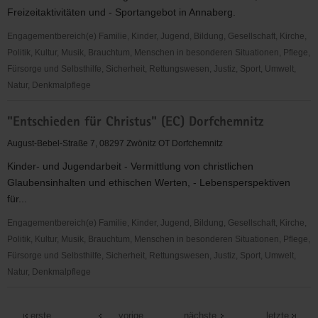
Alberoda
Freizeitaktivitäten und - Sportangebot in Annaberg.
-
Kinder-
Engagementbereich(e) Familie, Kinder, Jugend, Bildung, Gesellschaft, Kirche,
und
Politik, Kultur, Musik, Brauchtum, Menschen in besonderen Situationen, Pflege,
Jugendarbeit
Fürsorge und Selbsthilfe, Sicherheit, Rettungswesen, Justiz, Sport, Umwelt,
Natur, Denkmalpflege
"Entschieden
"Entschieden für Christus" (EC) Dorfchemnitz
für
Christus"
August-Bebel-Straße 7, 08297 Zwönitz OT Dorfchemnitz
(EC)
Kinder- und Jugendarbeit - Vermittlung von christlichen
Annaberg
Glaubensinhalten und ethischen Werten, - Lebensperspektiven
für...
Engagementbereich(e) Familie, Kinder, Jugend, Bildung, Gesellschaft, Kirche,
Politik, Kultur, Musik, Brauchtum, Menschen in besonderen Situationen, Pflege,
Fürsorge und Selbsthilfe, Sicherheit, Rettungswesen, Justiz, Sport, Umwelt,
Natur, Denkmalpflege
"Entschieden
für
erste
vorige
nächste
letzte