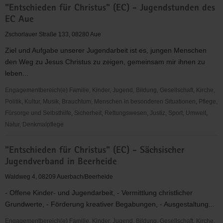
"Entschieden für Christus" (EC) - Jugendstunden des
für
EC Aue
Christus"
(EC)
Zschorlauer Straße 133, 08280 Aue
-
Ziel und Aufgabe unserer Jugendarbeit ist es, jungen Menschen
Jugendkreis
den Weg zu Jesus Christus zu zeigen, gemeinsam mir ihnen zu
Zwota
leben...
Zechenbach
Engagementbereich(e) Familie, Kinder, Jugend, Bildung, Gesellschaft, Kirche,
Politik, Kultur, Musik, Brauchtum, Menschen in besonderen Situationen, Pflege,
Fürsorge und Selbsthilfe, Sicherheit, Rettungswesen, Justiz, Sport, Umwelt,
Natur, Denkmalpflege
"Entschieden
"Entschieden für Christus" (EC) - Sächsischer
für
Jugendverband in Beerheide
Christus"
(EC)
Waldweg 4, 08209 Auerbach/Beerheide
-
- Offene Kinder- und Jugendarbeit, - Vermittlung christlicher
Jugendstunden
Grundwerte, - Förderung kreativer Begabungen, - Ausgestaltung...
des
EC
Engagementbereich(e) Familie, Kinder, Jugend, Bildung, Gesellschaft, Kirche,