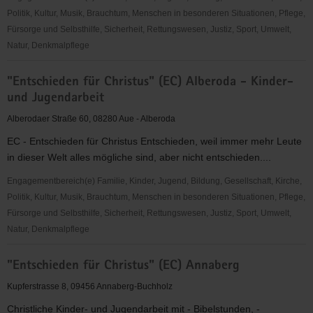
Aue
Politik, Kultur, Musik, Brauchtum, Menschen in besonderen Situationen, Pflege,
Fürsorge und Selbsthilfe, Sicherheit, Rettungswesen, Justiz, Sport, Umwelt,
Natur, Denkmalpflege
"Entschieden
"Entschieden für Christus" (EC) Alberoda - Kinder-
für
und Jugendarbeit
Christus"
(EC)
Alberodaer Straße 60, 08280 Aue - Alberoda
-
EC - Entschieden für Christus Entschieden, weil immer mehr Leute
Sächsischer
in dieser Welt alles mögliche sind, aber nicht entschieden....
Jugendverband
in
Engagementbereich(e) Familie, Kinder, Jugend, Bildung, Gesellschaft, Kirche,
Beerheide
Politik, Kultur, Musik, Brauchtum, Menschen in besonderen Situationen, Pflege,
Fürsorge und Selbsthilfe, Sicherheit, Rettungswesen, Justiz, Sport, Umwelt,
Natur, Denkmalpflege
"Entschieden
"Entschieden für Christus" (EC) Annaberg
für
Christus"
Kupferstrasse 8, 09456 Annaberg-Buchholz
(EC)
Christliche Kinder- und Jugendarbeit mit - Bibelstunden, -