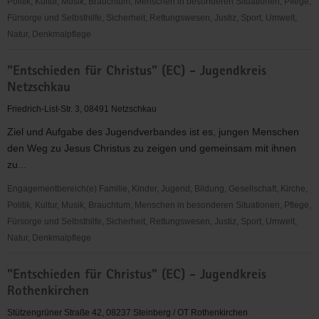
Politik, Kultur, Musik, Brauchtum, Menschen in besonderen Situationen, Pflege,
Fürsorge und Selbsthilfe, Sicherheit, Rettungswesen, Justiz, Sport, Umwelt,
Natur, Denkmalpflege
"Entschieden
"Entschieden für Christus" (EC) - Jugendkreis
für
Netzschkau
Christus"
(EC)
Friedrich-List-Str. 3, 08491 Netzschkau
-
Ziel und Aufgabe des Jugendverbandes ist es, jungen Menschen
Jugendkreis
den Weg zu Jesus Christus zu zeigen und gemeinsam mit ihnen
Mittweida
zu...
Engagementbereich(e) Familie, Kinder, Jugend, Bildung, Gesellschaft, Kirche,
Politik, Kultur, Musik, Brauchtum, Menschen in besonderen Situationen, Pflege,
Fürsorge und Selbsthilfe, Sicherheit, Rettungswesen, Justiz, Sport, Umwelt,
Natur, Denkmalpflege
"Entschieden
"Entschieden für Christus" (EC) - Jugendkreis
für
Rothenkirchen
Christus"
(EC)
Stützengrüner Straße 42, 08237 Steinberg / OT Rothenkirchen