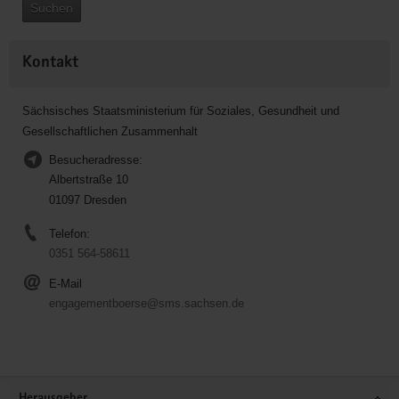
Suchen
Kontakt
Sächsisches Staatsministerium für Soziales, Gesundheit und
Gesellschaftlichen Zusammenhalt
Besucheradresse:
Albertstraße 10
01097 Dresden
Telefon:
0351 564-58611
E-Mail
engagementboerse@sms.sachsen.de
Service
Herausgeber