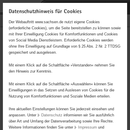
P
Portalübergreifende
o
H
Navigation
Datenschutzhinweis für Cookies
r
a
S
Bürgerschaftliches Engagement
Der Webauftritt www.sachsen.de nutzt eigene Cookies
t
u
e
(erforderliche Cookies), um die Seite bereitstellen zu können sowie
a
p
r
mit Ihrer Einwilligung Cookies für Komfortfunktionen und Cookies
l
t
v
Hauptinhalt
Engagementbörse
von Social Media Dienstleistern. Erforderliche Cookies werden
ü
i
i
ohne Ihre Einwilligung auf Grundlage von § 25 Abs. 2 Nr. 2 TTDSG
b
n
c
gespeichert und ausgelesen.
e
h
e
Ergebnisse auf Karte anzeigen
r
a
Mit einem Klick auf die Schaltfläche »Verstanden« nehmen Sie
g
l
den Hinweis zur Kenntnis.
r
t
Alles
Initiativen
Projekte
e
Mit einem Klick auf die Schaltfläche »Auswählen« können Sie
Nach Alphabet
Nach Postleitzahl
i
Einwilligungen in das Setzen und Auslesen von Cookies für die
Nutzung von Komfortfunktionen und Soziale Medien erteilen.
f
e
Ihre aktuellen Einstellungen können Sie jederzeit einsehen und
3929 Suchergebnisse in »Pflege, Fürsorge und
n
anpassen. Unter
Datenschutz
informieren wir Sie ausführlich
Selbsthilfe«
d
über Art und Umfang der Datenverarbeitung sowie Ihre Rechte.
e
Weitere Informationen finden Sie unter
Impressum
und
N