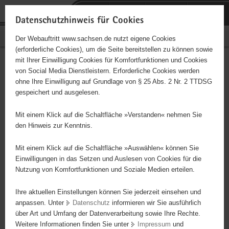
P
Portalübergreifende
o
H
Navigation
Datenschutzhinweis für Cookies
r
a
S
Bürgerschaftliches Engagement
Der Webauftritt www.sachsen.de nutzt eigene Cookies
t
u
e
(erforderliche Cookies), um die Seite bereitstellen zu können sowie
a
p
r
mit Ihrer Einwilligung Cookies für Komfortfunktionen und Cookies
l
t
v
Hauptinhalt
Engagementbörse
von Social Media Dienstleistern. Erforderliche Cookies werden
ü
i
i
ohne Ihre Einwilligung auf Grundlage von § 25 Abs. 2 Nr. 2 TTDSG
b
n
c
gespeichert und ausgelesen.
e
h
e
Ergebnisse auf Karte anzeigen
r
a
Mit einem Klick auf die Schaltfläche »Verstanden« nehmen Sie
g
l
den Hinweis zur Kenntnis.
r
t
Alles
Initiativen
Projekte
e
Mit einem Klick auf die Schaltfläche »Auswählen« können Sie
Nach Alphabet
Nach Postleitzahl
i
Einwilligungen in das Setzen und Auslesen von Cookies für die
Nutzung von Komfortfunktionen und Soziale Medien erteilen.
f
e
Ihre aktuellen Einstellungen können Sie jederzeit einsehen und
3929 Suchergebnisse in »Pflege, Fürsorge und
n
anpassen. Unter
Datenschutz
informieren wir Sie ausführlich
Selbsthilfe«
d
über Art und Umfang der Datenverarbeitung sowie Ihre Rechte.
e
Weitere Informationen finden Sie unter
Impressum
und
N