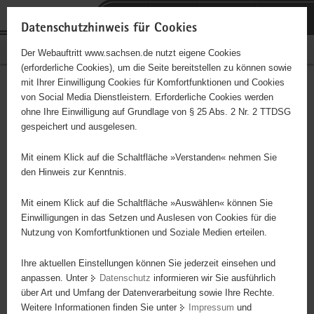
P
Portalübergreifende
o
H
Navigation
Datenschutzhinweis für Cookies
r
a
S
Bürgerschaftliches Engagement
Der Webauftritt www.sachsen.de nutzt eigene Cookies
t
u
e
(erforderliche Cookies), um die Seite bereitstellen zu können sowie
a
p
r
mit Ihrer Einwilligung Cookies für Komfortfunktionen und Cookies
l
t
v
Hauptinhalt
Engagementbörse
von Social Media Dienstleistern. Erforderliche Cookies werden
ü
i
i
ohne Ihre Einwilligung auf Grundlage von § 25 Abs. 2 Nr. 2 TTDSG
b
n
c
gespeichert und ausgelesen.
e
h
e
Ergebnisse auf Karte anzeigen
r
a
Mit einem Klick auf die Schaltfläche »Verstanden« nehmen Sie
g
l
den Hinweis zur Kenntnis.
r
t
Alles
Initiativen
Projekte
e
Mit einem Klick auf die Schaltfläche »Auswählen« können Sie
Nach Alphabet
Nach Postleitzahl
i
Einwilligungen in das Setzen und Auslesen von Cookies für die
Nutzung von Komfortfunktionen und Soziale Medien erteilen.
f
e
Ihre aktuellen Einstellungen können Sie jederzeit einsehen und
3929 Suchergebnisse in »Pflege, Fürsorge und
n
anpassen. Unter
Datenschutz
informieren wir Sie ausführlich
Selbsthilfe«
d
über Art und Umfang der Datenverarbeitung sowie Ihre Rechte.
e
Weitere Informationen finden Sie unter
Impressum
und
N