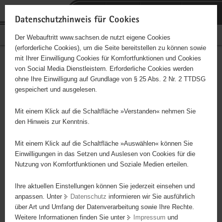
P
Portalübergreifende
o
H
Navigation
Datenschutzhinweis für Cookies
r
a
S
Bürgerschaftliches Engagement
Der Webauftritt www.sachsen.de nutzt eigene Cookies
t
u
e
(erforderliche Cookies), um die Seite bereitstellen zu können sowie
a
p
r
mit Ihrer Einwilligung Cookies für Komfortfunktionen und Cookies
l
t
v
Hauptinhalt
Engagementbörse
von Social Media Dienstleistern. Erforderliche Cookies werden
ü
i
i
ohne Ihre Einwilligung auf Grundlage von § 25 Abs. 2 Nr. 2 TTDSG
b
n
c
gespeichert und ausgelesen.
e
h
e
Ergebnisse auf Karte anzeigen
r
a
Mit einem Klick auf die Schaltfläche »Verstanden« nehmen Sie
g
l
den Hinweis zur Kenntnis.
r
t
Alles
Initiativen
Projekte
e
Mit einem Klick auf die Schaltfläche »Auswählen« können Sie
Nach Alphabet
Nach Postleitzahl
i
Einwilligungen in das Setzen und Auslesen von Cookies für die
Nutzung von Komfortfunktionen und Soziale Medien erteilen.
f
e
Ihre aktuellen Einstellungen können Sie jederzeit einsehen und
3950 Suchergebnisse in »Pflege, Fürsorge und
n
anpassen. Unter
Datenschutz
informieren wir Sie ausführlich
Selbsthilfe«
d
über Art und Umfang der Datenverarbeitung sowie Ihre Rechte.
e
Weitere Informationen finden Sie unter
Impressum
und
N