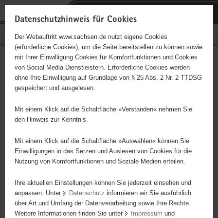
P
Portalübergreifende
o
H
Navigation
Datenschutzhinweis für Cookies
r
a
S
Bürgerschaftliches Engagement
Der Webauftritt www.sachsen.de nutzt eigene Cookies
t
u
e
(erforderliche Cookies), um die Seite bereitstellen zu können sowie
a
p
r
mit Ihrer Einwilligung Cookies für Komfortfunktionen und Cookies
l
t
v
Hauptinhalt
Engagementbörse
von Social Media Dienstleistern. Erforderliche Cookies werden
ü
i
i
ohne Ihre Einwilligung auf Grundlage von § 25 Abs. 2 Nr. 2 TTDSG
b
n
c
gespeichert und ausgelesen.
e
h
e
Ergebnisse auf Karte anzeigen
r
a
Mit einem Klick auf die Schaltfläche »Verstanden« nehmen Sie
g
l
den Hinweis zur Kenntnis.
r
t
Alles
Initiativen
Projekte
e
Mit einem Klick auf die Schaltfläche »Auswählen« können Sie
Nach Alphabet
Nach Postleitzahl
i
Einwilligungen in das Setzen und Auslesen von Cookies für die
Nutzung von Komfortfunktionen und Soziale Medien erteilen.
f
e
Ihre aktuellen Einstellungen können Sie jederzeit einsehen und
3950 Suchergebnisse in »Pflege, Fürsorge und
n
anpassen. Unter
Datenschutz
informieren wir Sie ausführlich
Selbsthilfe«
d
über Art und Umfang der Datenverarbeitung sowie Ihre Rechte.
e
Weitere Informationen finden Sie unter
Impressum
und
N