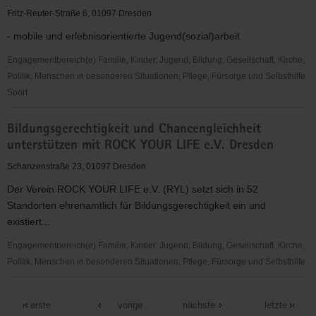
V.
Fritz-Reuter-Straße 6, 01097 Dresden
- mobile und erlebnisorientierte Jugend(sozial)arbeit
Engagementbereich(e) Familie, Kinder, Jugend, Bildung, Gesellschaft, Kirche,
Politik, Menschen in besonderen Situationen, Pflege, Fürsorge und Selbsthilfe,
Sport
Treberhilfe
Bildungsgerechtigkeit und Chancengleichheit
Dresden
unterstützen mit ROCK YOUR LIFE e.V. Dresden
e.
V.
Schanzenstraße 23, 01097 Dresden
Der Verein ROCK YOUR LIFE e.V. (RYL) setzt sich in 52
Standorten ehrenamtlich für Bildungsgerechtigkeit ein und
existiert...
Engagementbereich(e) Familie, Kinder, Jugend, Bildung, Gesellschaft, Kirche,
Politik, Menschen in besonderen Situationen, Pflege, Fürsorge und Selbsthilfe
Bildungsgerechtigkeit
und
erste
vorige
nächste
letzte