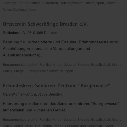
Fürsorge und Selbsthilfe, Sicherheit, Rettungswesen, Justiz, Sport, Umwelt,
Natur, Denkmalpflege
JugendArbeitsKreis
Ortsverein Schwerhörige Dresden e.V.
(JAK)
Sachsen
Reitbahnstraße 36, 01069 Dresden
Beratung für Hörbehinderte und Ertaubte; Erfahrungsaustausch;
Absehübungen; monatliche Veranstaltungen und
Austellungsbesuche;...
Engagementbereich(e) Familie, Kinder, Jugend, Bildung, Gesellschaft, Kirche,
Politik, Pflege, Fürsorge und Selbsthilfe, Sport
Ortsverein
Freundeskreis Senioren-Zentrum "Bürgerwiese"
Schwerhörige
Dresden
Mary-Wigman-Str. 1 a, 01069 Dresden
e.V.
Foerderung der Senioren des Seniorenzentrums "Buergerwiese"
auf sozialen und kulturellen Gebiet.
Engagementbereich(e) Familie, Kinder, Jugend, Bildung, Gesellschaft, Kirche,
Politik, Kultur, Musik, Brauchtum, Pflege, Fürsorge und Selbsthilfe, Sport