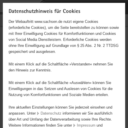
P
Portalübergreifende
o
H
Navigation
Datenschutzhinweis für Cookies
r
a
S
Bürgerschaftliches Engagement
Der Webauftritt www.sachsen.de nutzt eigene Cookies
t
u
e
(erforderliche Cookies), um die Seite bereitstellen zu können sowie
a
p
r
mit Ihrer Einwilligung Cookies für Komfortfunktionen und Cookies
l
t
v
Hauptinhalt
Engagementbörse
von Social Media Dienstleistern. Erforderliche Cookies werden
ü
i
i
ohne Ihre Einwilligung auf Grundlage von § 25 Abs. 2 Nr. 2 TTDSG
b
n
c
gespeichert und ausgelesen.
e
h
e
Ergebnisse auf Karte anzeigen
r
a
Mit einem Klick auf die Schaltfläche »Verstanden« nehmen Sie
g
l
den Hinweis zur Kenntnis.
r
t
Alles
Initiativen
Projekte
e
Mit einem Klick auf die Schaltfläche »Auswählen« können Sie
Nach Alphabet
Nach Postleitzahl
i
Einwilligungen in das Setzen und Auslesen von Cookies für die
Nutzung von Komfortfunktionen und Soziale Medien erteilen.
f
e
Ihre aktuellen Einstellungen können Sie jederzeit einsehen und
3928 Suchergebnisse in »Pflege, Fürsorge und
n
anpassen. Unter
Datenschutz
informieren wir Sie ausführlich
Selbsthilfe«
d
über Art und Umfang der Datenverarbeitung sowie Ihre Rechte.
e
Weitere Informationen finden Sie unter
Impressum
und
N