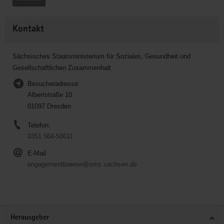
Kontakt
Sächsisches Staatsministerium für Soziales, Gesundheit und
Gesellschaftlichen Zusammenhalt
Besucheradresse:
Albertstraße 10
01097 Dresden
Telefon:
0351 564-58611
E-Mail
engagementboerse@sms.sachsen.de
Service
Herausgeber