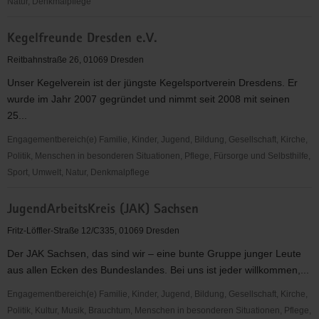
Dresden
Natur, Denkmalpflege
e.
Neuer
V.,
Kegelfreunde Dresden e.V.
Sächsischer
Jugend
Kunstverein
Reitbahnstraße 26, 01069 Dresden
und
e.
Umwelt
Unser Kegelverein ist der jüngste Kegelsportverein Dresdens. Er
V.
wurde im Jahr 2007 gegründet und nimmt seit 2008 mit seinen
25...
Engagementbereich(e) Familie, Kinder, Jugend, Bildung, Gesellschaft, Kirche,
Politik, Menschen in besonderen Situationen, Pflege, Fürsorge und Selbsthilfe,
Sport, Umwelt, Natur, Denkmalpflege
Kegelfreunde
JugendArbeitsKreis (JAK) Sachsen
Dresden
e.V.
Fritz-Löffler-Straße 12/C335, 01069 Dresden
Der JAK Sachsen, das sind wir – eine bunte Gruppe junger Leute
aus allen Ecken des Bundeslandes. Bei uns ist jeder willkommen,...
Engagementbereich(e) Familie, Kinder, Jugend, Bildung, Gesellschaft, Kirche,
Politik, Kultur, Musik, Brauchtum, Menschen in besonderen Situationen, Pflege,