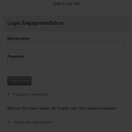
Chancengleichheit
Seite 6 von 393
unterstützen
mit
Weitere
ROCK
Login Engagementbörse
Informationen
YOUR
LIFE
Nutzername
e.V.
Dresden
Passwort
Anmelden
Passwort vergessen
Machen Sie Ihren Verein, Ihr Projekt oder Ihre Initiative bekannt.
Verein neu registrieren