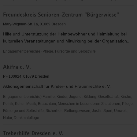
Freundeskreis
Freundeskreis Senioren-Zentrum "Bürgerwiese"
Senioren-
Zentrum
Mary-Wigman-Str. 1a, 01069 Dresden
"Bürgerwiese"
Hilfe und Unterstützung der Heimbewohner und Heimleitung bei
kulturellen Veranstaltungen und Mitwirkung bei der Organisation...
Engagementbereich(e) Pflege, Fürsorge und Selbsthilfe
Freundeskreis
Akifra e. V.
Senioren-
Zentrum
PF 100924, 01079 Dresden
"Bürgerwiese"
Aktionsgemeinschaft für Kinder- und Frauenrechte e. V.
Engagementbereich(e) Familie, Kinder, Jugend, Bildung, Gesellschaft, Kirche,
Politik, Kultur, Musik, Brauchtum, Menschen in besonderen Situationen, Pflege,
Fürsorge und Selbsthilfe, Sicherheit, Rettungswesen, Justiz, Sport, Umwelt,
Natur, Denkmalpflege
Akifra
Treberhilfe Dresden e. V.
e.