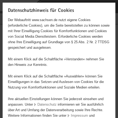
P
Portalübergreifende
o
H
Navigation
Datenschutzhinweis für Cookies
r
a
S
Bürgerschaftliches Engagement
Der Webauftritt www.sachsen.de nutzt eigene Cookies
t
u
e
(erforderliche Cookies), um die Seite bereitstellen zu können sowie
a
p
r
mit Ihrer Einwilligung Cookies für Komfortfunktionen und Cookies
l
t
v
Hauptinhalt
Engagementbörse
von Social Media Dienstleistern. Erforderliche Cookies werden
ü
i
i
ohne Ihre Einwilligung auf Grundlage von § 25 Abs. 2 Nr. 2 TTDSG
b
n
c
gespeichert und ausgelesen.
e
h
e
Ergebnisse auf Karte anzeigen
r
a
Mit einem Klick auf die Schaltfläche »Verstanden« nehmen Sie
g
l
den Hinweis zur Kenntnis.
r
t
Alles
Initiativen
Projekte
e
Mit einem Klick auf die Schaltfläche »Auswählen« können Sie
Nach Alphabet
Nach Postleitzahl
i
Einwilligungen in das Setzen und Auslesen von Cookies für die
Nutzung von Komfortfunktionen und Soziale Medien erteilen.
f
e
Ihre aktuellen Einstellungen können Sie jederzeit einsehen und
3950 Suchergebnisse in »Pflege, Fürsorge und
n
anpassen. Unter
Datenschutz
informieren wir Sie ausführlich
Selbsthilfe«
d
über Art und Umfang der Datenverarbeitung sowie Ihre Rechte.
e
Weitere Informationen finden Sie unter
Impressum
und
N