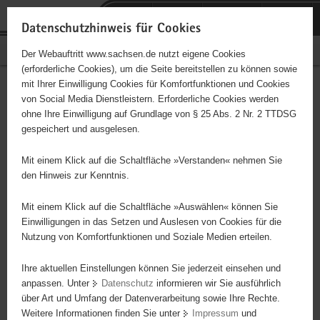
P
Portalübergreifende
o
H
Navigation
Datenschutzhinweis für Cookies
r
a
S
Bürgerschaftliches Engagement
Der Webauftritt www.sachsen.de nutzt eigene Cookies
t
u
e
(erforderliche Cookies), um die Seite bereitstellen zu können sowie
a
p
r
mit Ihrer Einwilligung Cookies für Komfortfunktionen und Cookies
l
t
v
Hauptinhalt
Engagementbörse
von Social Media Dienstleistern. Erforderliche Cookies werden
ü
i
i
ohne Ihre Einwilligung auf Grundlage von § 25 Abs. 2 Nr. 2 TTDSG
b
n
c
gespeichert und ausgelesen.
e
h
e
Ergebnisse auf Karte anzeigen
r
a
Mit einem Klick auf die Schaltfläche »Verstanden« nehmen Sie
g
l
den Hinweis zur Kenntnis.
r
t
Alles
Initiativen
Projekte
e
Mit einem Klick auf die Schaltfläche »Auswählen« können Sie
Nach Alphabet
Nach Postleitzahl
i
Einwilligungen in das Setzen und Auslesen von Cookies für die
Nutzung von Komfortfunktionen und Soziale Medien erteilen.
f
e
Ihre aktuellen Einstellungen können Sie jederzeit einsehen und
3950 Suchergebnisse in »Pflege, Fürsorge und
n
anpassen. Unter
Datenschutz
informieren wir Sie ausführlich
Selbsthilfe«
d
über Art und Umfang der Datenverarbeitung sowie Ihre Rechte.
e
Weitere Informationen finden Sie unter
Impressum
und
N