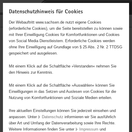
P
Portalübergreifende
o
H
Navigation
Datenschutzhinweis für Cookies
r
a
S
Bürgerschaftliches Engagement
Der Webauftritt www.sachsen.de nutzt eigene Cookies
t
u
e
(erforderliche Cookies), um die Seite bereitstellen zu können sowie
a
p
r
mit Ihrer Einwilligung Cookies für Komfortfunktionen und Cookies
l
t
v
Gemeinnütziger Förderverein
Hauptinhalt
von Social Media Dienstleistern. Erforderliche Cookies werden
ü
i
i
ohne Ihre Einwilligung auf Grundlage von § 25 Abs. 2 Nr. 2 TTDSG
des Steinmetz- und
b
n
c
gespeichert und ausgelesen.
e
h
e
Bildhauerhandwerks Sachsen
r
a
Mit einem Klick auf die Schaltfläche »Verstanden« nehmen Sie
g
l
den Hinweis zur Kenntnis.
e.V.
r
t
e
Mit einem Klick auf die Schaltfläche »Auswählen« können Sie
Träger: Gemeinnütziger Förderverein des Steinmetz- und
i
Einwilligungen in das Setzen und Auslesen von Cookies für die
Bildhauerhandwerks e.V.
Nutzung von Komfortfunktionen und Soziale Medien erteilen.
f
e
Ihre aktuellen Einstellungen können Sie jederzeit einsehen und
n
Diese Initiative ist besonders für Kinder und
anpassen. Unter
Datenschutz
informieren wir Sie ausführlich
d
Jugendliche geeignet.
über Art und Umfang der Datenverarbeitung sowie Ihre Rechte.
e
Weitere Informationen finden Sie unter
Impressum
und
N