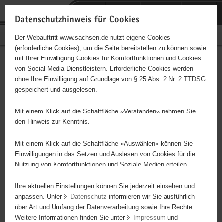
P
Portalübergreifende
o
H
Navigation
Datenschutzhinweis für Cookies
r
a
S
Bürgerschaftliches Engagement
Der Webauftritt www.sachsen.de nutzt eigene Cookies
t
u
e
(erforderliche Cookies), um die Seite bereitstellen zu können sowie
a
p
r
mit Ihrer Einwilligung Cookies für Komfortfunktionen und Cookies
l
t
v
Betreuung der Kinder und
Hauptinhalt
von Social Media Dienstleistern. Erforderliche Cookies werden
ü
i
i
ohne Ihre Einwilligung auf Grundlage von § 25 Abs. 2 Nr. 2 TTDSG
Jugendlichen des SV
b
n
c
gespeichert und ausgelesen.
e
h
e
Naundorf
r
a
Mit einem Klick auf die Schaltfläche »Verstanden« nehmen Sie
g
l
den Hinweis zur Kenntnis.
r
t
e
Mit einem Klick auf die Schaltfläche »Auswählen« können Sie
Dieses Projekt ist besonders für Kinder und
i
Einwilligungen in das Setzen und Auslesen von Cookies für die
Jugendliche geeignet.
Nutzung von Komfortfunktionen und Soziale Medien erteilen.
f
e
Ihre aktuellen Einstellungen können Sie jederzeit einsehen und
n
Betreuung von 90 Kindern und Jugendlichen des SV Naundorf e. V.
anpassen. Unter
Datenschutz
informieren wir Sie ausführlich
d
Die Projektmitarbeiter unterstützen die Gruppenarbeit in den
über Art und Umfang der Datenverarbeitung sowie Ihre Rechte.
e
Abteilungen Fußball und Tanz durch: - Vorbereitung des
Weitere Informationen finden Sie unter
Impressum
und
N